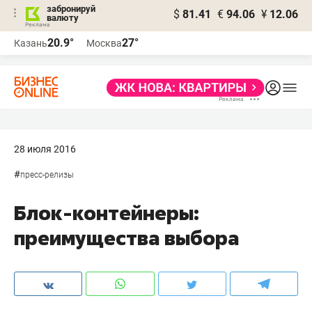
забронируй
$
81.41
€
94.06
¥
12.06
валюту
20.9°
27°
Казань
Москва
28 июля 2016
#
пресс-релизы
Блок-контейнеры:
преимущества выбора​​