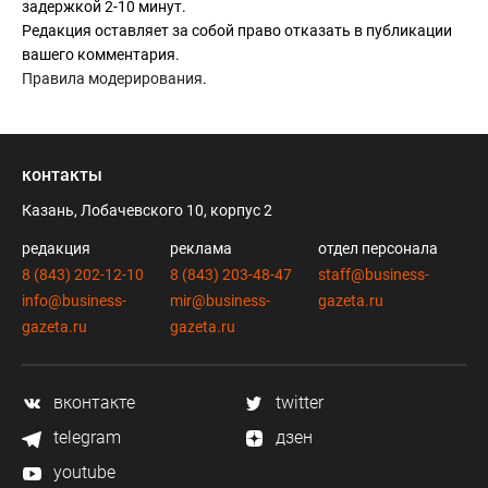
задержкой 2-10 минут.
Редакция оставляет за собой право отказать в публикации
вашего комментария.
Правила модерирования
.
контакты
Казань, Лобачевского 10, корпус 2
редакция
реклама
отдел персонала
8 (843) 202-12-10
8 (843) 203-48-47
staff@business-
info@business-
mir@business-
gazeta.ru
gazeta.ru
gazeta.ru
вконтакте
twitter
telegram
дзен
youtube