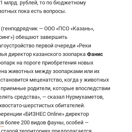
1 млрд. рублей, то по бюджетному
отных пока есть вопросы.
 (генподрядчик — ООО «ПСО «Казань»,
ринг») обещают завершить
гоустройство первой очереди «Реки
лья директор казанского зоопарка
Фанис
оопарк на пороге приобретения новых
ена животных между зоопарками или их
 становится меценатство, когда у животных
а приемные родители, которые впоследствии
елять средства», — сказал Нурмухаметов,
 хвостато-шерстистых обитателей.
ференции «БИЗНЕС Online» директор
ся
более 200 видов фауны, особей —
и старой территориях предполагается