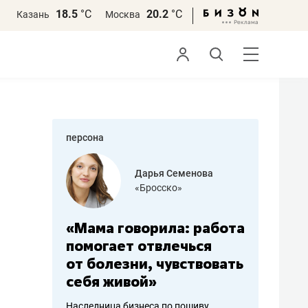
18.5
°С
20.2
°С
Казань
Москва
персона
бодец
Дарья Семенова
 решения»
«Бросско»
«Мама говорила: работа
«Не зна
вообще,
помогает отвлечься
правил,
от болезни, чувствовать
потерят
себя живой»
полгода
ирмы
Наследница бизнеса по пошиву
Как бизнесу 