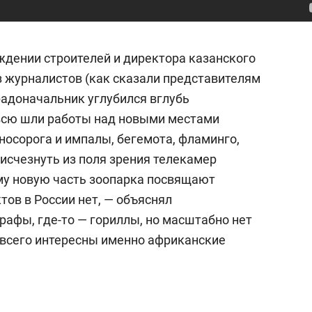
ждении строителей и директора казанского
з журналистов (как сказали представителям
радоначальник углубился вглубь
овсю шли работы над новыми местами
носорога и импалы, бегемота, фламинго,
 исчезнуть из поля зрения телекамер
му новую часть зоопарка посвящают
ов в России нет, — объяснял
рафы, где-то — гориллы, но масштабно нет
е всего интересны именно африканские