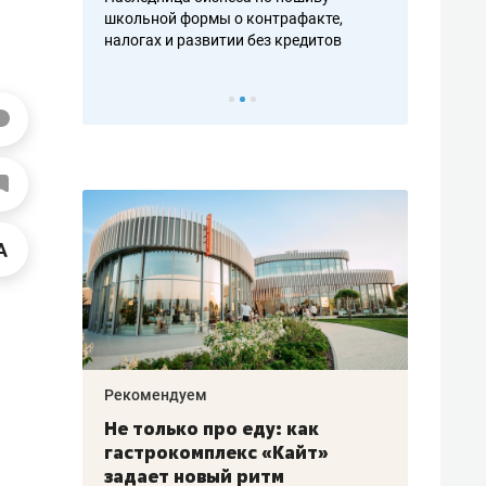
н, дотошных
школьной формы о контрафакте,
рынки, почем
осах мастеров
налогах и развитии без кредитов
чем интересе
Рекомендуем
Рекоме
аждые
Не только про еду: как
Элитн
канал»
гастрокомплекс «Кайт»
и бре
рии
задает новый ритм
гаран