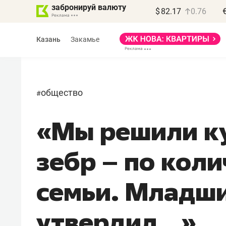
забронируй валюту
$
82.17
0.76
Казань
Закамье
общество
#
«Мы решили ку
зебр – по коли
семьи. Младши
утвердил...»