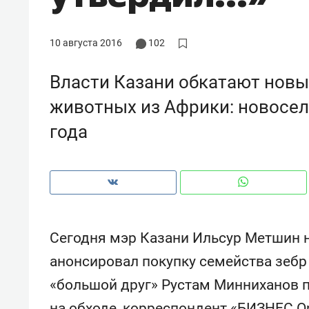
10 августа 2016
102
Власти Казани обкатают новы
животных из Африки: новосел
года
Сегодня мэр Казани Ильсур Метшин 
Рекомендуем
Рекоме
анонсировал покупку семейства зебр
и Face
Опыт выживания в дикой
Мекси
«большой друг» Рустам Минниханов п
 будет
природе, работа
и ваго
ва»
с ментальным и физическим
в Мен
на обходе, корреспондент «БИЗНЕС O