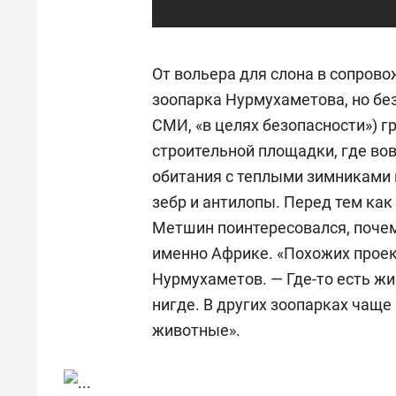
От вольера для слона в сопрово
зоопарка Нурмухаметова, но бе
СМИ, «в целях безопасности») г
строительной площадки, где в
обитания с теплыми зимниками 
зебр и антилопы. Перед тем как
Метшин поинтересовался, поче
именно Африке. «Похожих проект
Нурмухаметов. — Где-то есть жи
нигде. В других зоопарках чащ
животные».