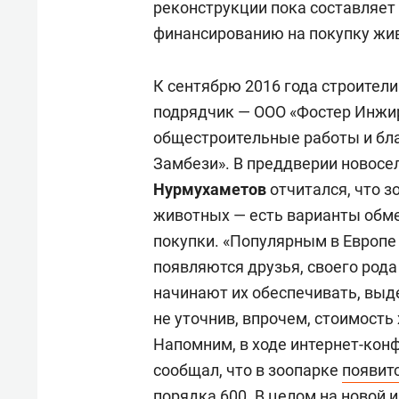
реконструкции пока составляет 
финансированию на покупку жив
К сентябрю 2016 года строители
подрядчик — ООО «Фостер Инжи
общестроительные работы и бла
Замбези». В преддверии новосе
Нурмухаметов
отчитался, что з
животных — есть варианты обм
покупки. «Популярным в Европе
появляются друзья, своего род
начинают их обеспечивать, выд
не уточнив, впрочем, стоимость
Напомним, в ходе интернет-кон
сообщал, что в зоопарке
появит
порядка 600. В целом на новой 