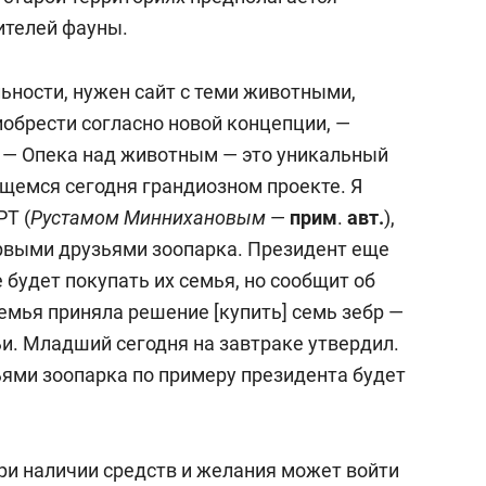
ителей фауны.
ьности, нужен сайт с теми животными,
иобрести согласно новой концепции, —
 — Опека над животным — это уникальный
щемся сегодня грандиозном проекте. Я
РТ (
Рустамом Миннихановым
—
прим
.
авт.
),
рвыми друзьями зоопарка. Президент еще
 будет покупать их семья, но сообщит об
емья приняла решение [купить] семь зебр —
и. Младший сегодня на завтраке утвердил.
ями зоопарка по примеру президента будет
ри наличии средств и желания может войти