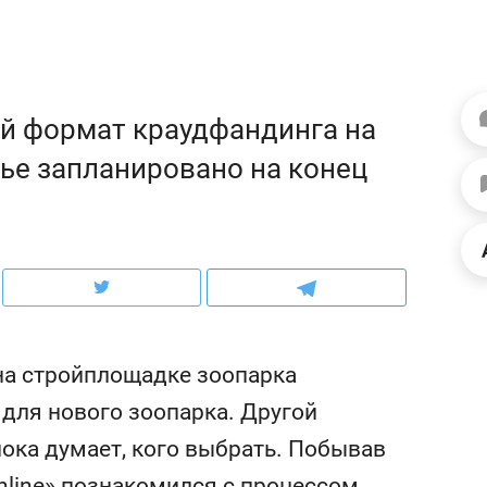
рынки, почему надо знать аксакалов и
о трехкратном росте це
чем интересен Оман?
клиентах и чудных запр
й формат краудфандинга на
ье запланировано на конец
на стройплощадке зоопарка
ндуем
Рекомендуем
 для нового зоопарка. Другой
ка, рок-концерт
«Прорывы случались к
ока думает, кого выбрать. Побывав
н с чак-чаком: как
30 метров»: как «Водо
делеевске прошла
лечит подземные арте
nline» познакомился с процессом