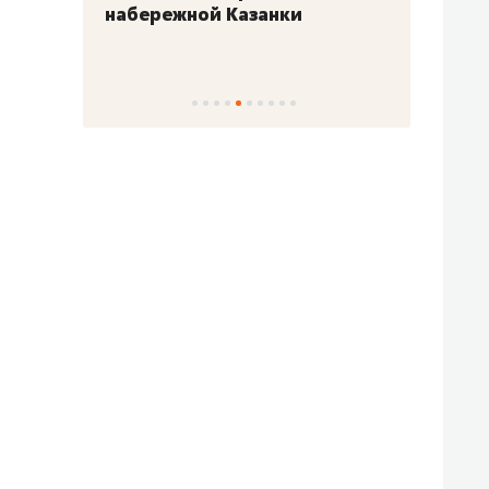
набережной Казанки
«Барк
«Рез