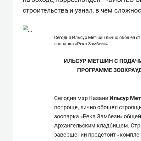
состоянием как основа
«Гонк
строительства и узнал, в чем сложно
антихрупких команд
Сегодня Ильсур Метшин лично обошел ст
зоопарка «Река Замбези»
ИЛЬСУР МЕТШИН С ПОДАЧ
ПРОГРАММЕ ЗООКРАУД
Сегодня мэр Казани
Ильсур Ме
попроще, лично обошел строящи
зоопарка «Река Замбези» общей
Архангельским кладбищем. Стро
завершении предстоит «комплек