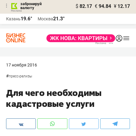
забронируй
$
82.17
€
94.84
¥
12.17
валюту
19.6°
21.3°
Казань
Москва
17 ноября 2016
#
пресс-релизы
Для чего необходимы
кадастровые услуги