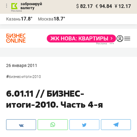
забронируй
$
82.17
€
94.84
¥
12.17
валюту
17.8°
18.7°
Казань
Москва
26 января 2011
#
бизнес-итоги-2010
6.01.11 // БИЗНЕС-
итоги-2010. Часть 4-я