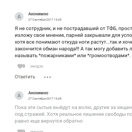
Анонимно
27 Сентября 2017
13:45
Я не сотрудник, и не пострадавший от ТФБ, прос
изложу свое мнение, парней закрывали для успо
хотя все понимают откуда ноги растут...так и хоч
закончится обман народа!!! А так могу добавить
называть *пожарниками* или *громоотводами*. 
0
эмодзи
Ответить
Анонимно
27 Сентября 2017
13:45
Пока эти сытые выйдут на волю, другие за хищен
под стражей. Хотя реальное лишение свободы по 
равно еще вернутся обратно
0
эмодзи