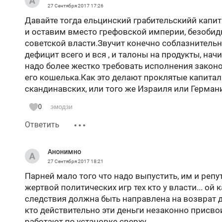
27 Сентября 2017
17:26
Давайте тогда ельцинский грабительскийй капи
и оставим вместо грефовской империи, безобид
советской власти.Звучит конечно соблазнительн
дефицит всего и вся , и талоны на продукты, на
надо более жестко требовать исполнения закон
его кошелька.Как это делают проклятые капитал
скандинавских, или того же Израиля или Герман
0
эмодзи
Ответить
Анонимно
27 Сентября 2017
18:21
Парней мало того что надо выпустить, им и репу
жертвой политических игр тех кто у власти... ой
следствия должна быть направлена на возврат д
кто действительно эти деньги незаконно присвои
работают по установке сверху..