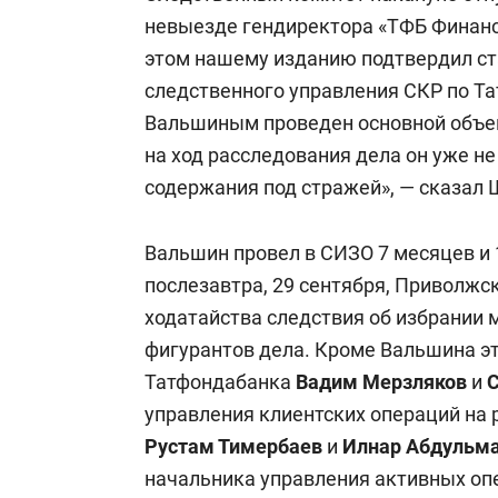
невыезде гендиректора «ТФБ Финан
этом нашему изданию подтвердил с
следственного управления СКР по Т
Вальшиным проведен основной объем
на ход расследования дела он уже не
содержания под стражей», — сказал
Вальшин провел в СИЗО 7 месяцев и 
послезавтра, 29 сентября, Приволжс
ходатайства следствия об избрании 
фигурантов дела. Кроме Вальшина э
Татфондабанка
Вадим Мерзляков
и
управления клиентских операций на
Рустам Тимербаев
и
Илнар Абдульм
начальника управления активных оп