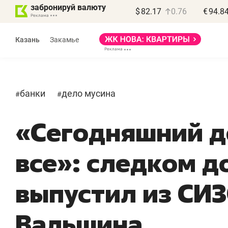
забронируй валюту
$
82.17
0.76
€
94.8
Казань
Закамье
банки
дело мусина
#
#
«Сегодняшний д
все»: следком д
выпустил из СИ
Вальшина