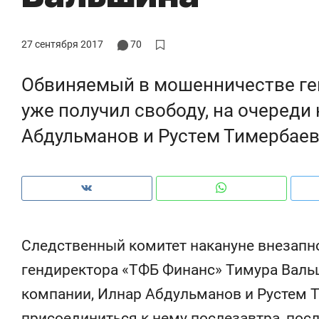
27 сентября 2017
70
Обвиняемый в мошенничестве ге
уже получил свободу, на очереди
Абдульманов и Рустем Тимербае
Следственный комитет накануне внезапн
Рекомендуем
Рекомендуем
гендиректора «ТФБ Финанс» Тимура Валь
150 камер до квартиры и Face
Опыт выжи
компании, Илнар Абдульманов и Рустем Т
ID вместо ключа: какой будет
природе, 
безопасность в ЖК «Нова»
с ментальн
присоединиться к нему послезавтра, пос