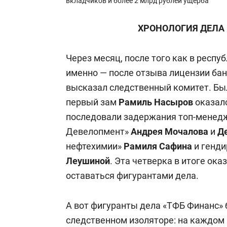
вкладчиков и более 2 млрд рублей ущерба
ХРОНОЛОГИЯ ДЕЛА
Через месяц, после того как в респ
именно — после отзыва лицензии банк
высказал следственный комитет. Был
первый зам
Рамиль Насыров
оказал
последовали задержания топ-менедж
Девелопмент»
Андрея Мочалова
и
Д
нефтехимии»
Рамиля
Сафина
и генди
Леушиной
. Эта четверка в итоге ока
оставаться фигурантами дела.
А вот фигуранты дела «ТФБ Финанс» 
следственном изоляторе: на каждом