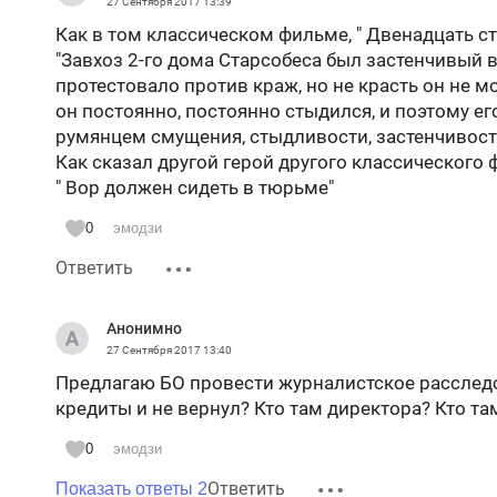
27 Сентября 2017
13:39
Как в том классическом фильме, " Двенадцать ст
"Завхоз 2-го дома Старсобеса был застенчивый в
протестовало против краж, но не красть он не мо
он постоянно, постоянно стыдился, и поэтому е
румянцем смущения, стыдливости, застенчивости
Как сказал другой герой другого классического 
" Вор должен сидеть в тюрьме"
0
эмодзи
Ответить
Анонимно
27 Сентября 2017
13:40
Предлагаю БО провести журналистское расследов
кредиты и не вернул? Кто там директора? Кто т
0
эмодзи
Ответить
Показать ответы 2