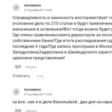
Анонимно
27 Сентября 2017
13:00
Справедливость и законность восторжествует т
уголовное дело по 210 статье и будут привлечен
мальчишки в штанишках!Вот тогда можно будет 
Где члены правления,совета директоров за посл
собственники банка?Где итоги расследования 
последние 3 года?Где запись прослушки в Моск
Загидуллина,Хадиуллина и Швейцарского юриста
цирковое представление!
0
эмодзи
Ответить
Анонимно
27 Сентября 2017
13:05
ну все , как и в деле Васильевой , два дня на нар
0
эмодзи