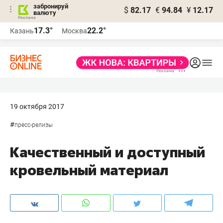
забронируй
$
82.17
€
94.84
¥
12.17
валюту
17.3°
22.2°
Казань
Москва
19 октября 2017
#
пресс-релизы
Качественный и доступный
кровельный материал