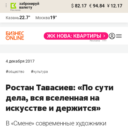
забронируй
$
82.17
€
94.84
¥
12.17
валюту
22.7°
19°
Казань
Москва
4 декабря 2017
#
#
общество
культура
Ростан Тавасиев: «По сути
дела, вся вселенная на
искусстве и держится»
В «Смене» современные художники