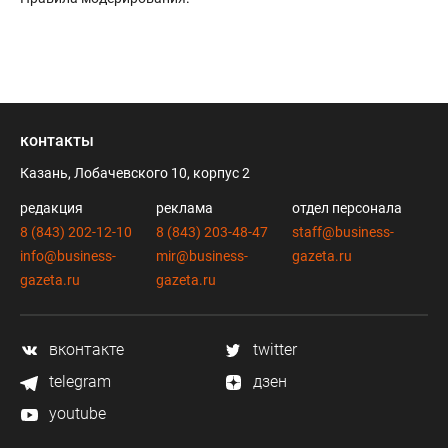
контакты
Казань, Лобачевского 10, корпус 2
редакция
реклама
отдел персонала
8 (843) 202-12-10
8 (843) 203-48-47
staff@business-
info@business-
mir@business-
gazeta.ru
gazeta.ru
gazeta.ru
вконтакте
twitter
telegram
дзен
youtube