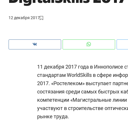
рынки, почему надо знать аксакалов и
о трехкратном росте цен
чем интересен Оман?
клиентах и чудных запро
12 декабря 2017
11 декабря 2017 года в Иннополисе с
стандартам WorldSkills в сфере инфор
2017. «Ростелеком» выступает партн
состязания среди самых быстрых ка
компетенции «Магистральные линии 
ем
Рекомендуем
участвуют в строительстве оптическ
МИР ГРУПП» и ВТБ
150 камер до квартиры и 
рынке труда.
оазис жилого
ID вместо ключа: какой бу
 под Казанью
безопасность в ЖК «Нова»