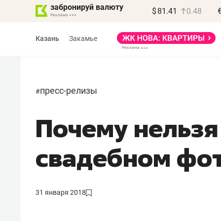
забронируй валюту
$
81.41
0.48
Казань
Закамье
пресс-релизы
#
Почему нельзя
Василь Мазитов
МАРТ
свадебном фо
«Не зная местных
правил, бизнес может
потерять минимум
31 января 2018
полгода»
Как бизнесу выйти на зарубежные