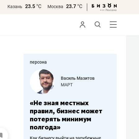
23.5
°С
23.7
°С
Казань
Москва
персона
еменова
Василь Мазитов
»
МАРТ
а: работа
«Не зная местных
«Мне лу
ечься
правил, бизнес может
не зара
вствовать
потерять минимум
чем пот
полгода»
репутац
пошиву
Как бизнесу выйти на зарубежные
Владелец от