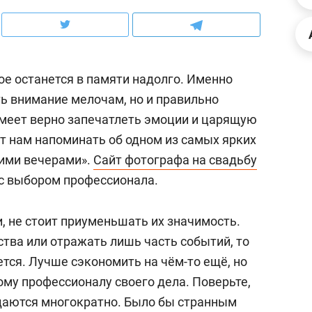
ов и
о трехкратном росте цен, дотошных
школьной формы о конт
клиентах и чудных запросах мастеров
налогах и развитии без 
ое останется в памяти надолго. Именно
ть внимание мелочам, но и правильно
меет верно запечатлеть эмоции и царящую
т нам напоминать об одном из самых ярких
ними вечерами».
Сайт фотографа на свадьбу
с выбором профессионала.
, не стоит приуменьшать их значимость.
ства или отражать лишь часть событий, то
ндуем
Рекомендуем
тся. Лучше сэкономить на чём-то ещё, но
мер до квартиры и Face
Опыт выживания в дик
ому профессионалу своего дела. Поверьте,
сто ключа: какой будет
природе, работа
даются многократно. Было бы странным
асность в ЖК «Нова»
с ментальным и физич