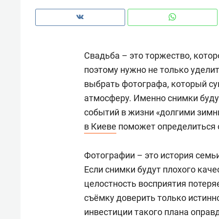
рынки, почему надо знать аксакал
чем интересен Оман?
Свадьба – это торжество, котор
поэтому нужно не только удели
выбрать фотографа, который су
атмосферу. Именно снимки буду
событий в жизни «долгими зим
в Киеве
поможет определиться 
Фотографии – это история семьи
Если снимки будут плохого каче
Рекомендуем
Рекоме
целостность восприятия потеряе
Как ГК «МИР ГРУПП» и ВТБ
150 ка
съёмку доверить только истинн
создают оазис жилого
ID вме
инвестиции такого плана оправ
комфорта под Казанью
безоп