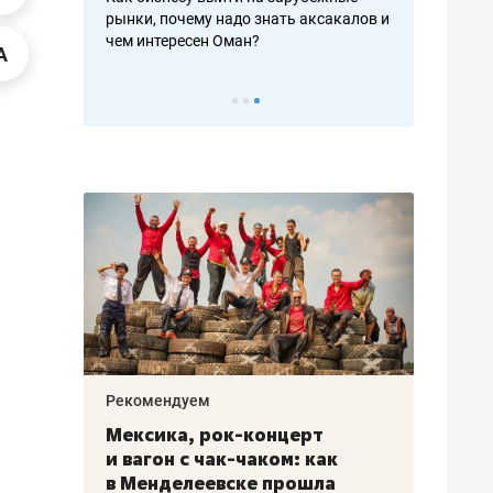
рафакте,
рынки, почему надо знать аксакалов и
о трехкратно
кредитов
чем интересен Оман?
клиентах и ч
Рекомендуем
Рекоме
ой
Мексика, рок-концерт
«Прор
и вагон с чак-чаком: как
30 ме
еским
в Менделеевске прошла
лечит