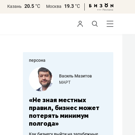
20.5
°С
19.3
°С
Казань
Москва
персона
еменова
Василь Мазитов
»
МАРТ
а: работа
«Не зная местных
«Мне лу
ечься
правил, бизнес может
не зара
вствовать
потерять минимум
чем пот
полгода»
репутац
пошиву
Как бизнесу выйти на зарубежные
Владелец от