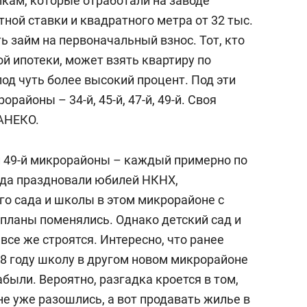
икам, которые отработали на заводе
ной ставки и квадратного метра от 32 тыс.
ь займ на первоначальный взнос. Тот, кто
ой ипотеки, может взять квартиру по
од чуть более высокий процент. Под эти
айоны – 34-й, 45-й, 47-й, 49-й. Своя
АНЕКО.
 и 49-й микрорайоны – каждый примерно по
огда праздновали юбилей НКНХ,
го сада и школы в этом микрорайоне с
 планы поменялись. Однако детский сад и
 все же строятся. Интересно, что ранее
18 году школу в другом новом микрорайоне
абыли. Вероятно, разгадка кроется в том,
е уже разошлись, а вот продавать жилье в