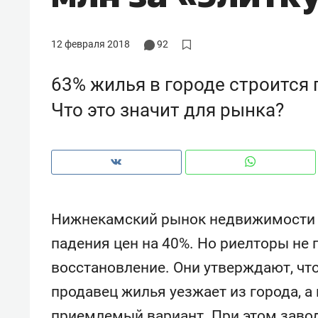
рынки, почему надо знать аксакал
чем интересен Оман?
12 февраля 2018
92
63% жилья в городе строится
Что это значит для рынка?
Нижнекамский рынок недвижимости п
падения цен на 40%. Но риелторы не
Рекомендуем
Рекоме
восстановление. Они утверждают, чт
Как ГК «МИР ГРУПП» и ВТБ
150 ка
продавец жилья уезжает из города, а
создают оазис жилого
ID вме
комфорта под Казанью
безоп
приемлемый вариант. При этом заво