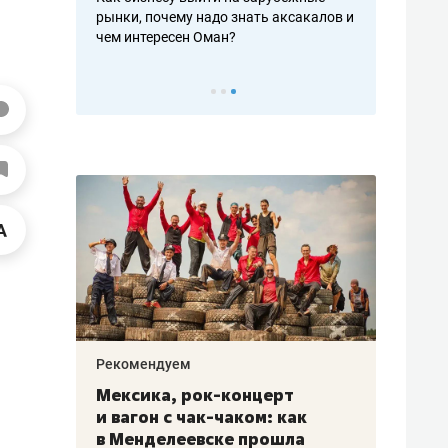
рафакте,
рынки, почему надо знать аксакалов и
о трехкратно
кредитов
чем интересен Оман?
клиентах и ч
Рекомендуем
Рекоме
ой
Мексика, рок-концерт
«Прор
и вагон с чак-чаком: как
30 ме
еским
в Менделеевске прошла
лечит