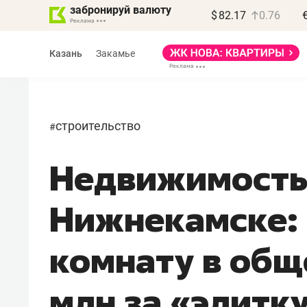
забронируй валюту
$
82.17
0.76
Казань
Закамье
строительство
#
Недвижимость
Василь Мазитов
МАРТ
Нижнекамске: о
«Не зная местных
правил, бизнес может
комнату в общ
потерять минимум
полгода»
млн за «элитк
Как бизнесу выйти на зарубежные