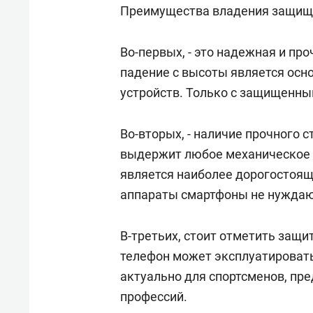
состоянием как основа
«Г
Преимущества владения защищ
антихрупких команд
Во-первых, - это надежная и пр
падение с высоты является осн
устройств. Только с защищенны
Во-вторых, - наличие прочного 
выдержит любое механическое в
является наиболее дорогостоя
аппараты смартфоны не нуждают
В-третьих, стоит отметить защи
телефон может эксплуатировать
актуально для спортсменов, пр
профессий.