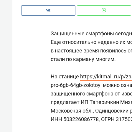
Защищенные смартфоны сегодня 
Еще относительно недавно их м
в настоящее время появилось о
стали по карману многим.
На станице
https://kitmall.ru/p/
pro-6gb-64gb-zolotoy
можно озна
защищенного смартфона от изв
предлагает ИП Таперичкин Миха
Рекомендуем
Ре
Московская обл., Одинцовский р-
иры и Face
Опыт выживания в дикой
Ме
ИНН 503226086778, ОГРН 31750
акой будет
природе, работа
и 
«Нова»
с ментальным и физическим
в 