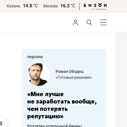
14.8
°С
16.3
°С
Казань
Москва
персона
 Ободец
Дарья Семенова
вые решения»
«Бросско»
«Мама говорила: работа
«Не зн
ь вообще,
помогает отвлечься
правил
от болезни, чувствовать
потер
себя живой»
полго
й фирмы
Наследница бизнеса по пошиву
Как бизне