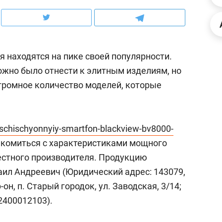
рынки, почему надо знать аксакалов и
о трехкратном росте 
чем интересен Оман?
клиентах и чудных з
находятся на пике своей популярности.
ожно было отнести к элитным изделиям, но
громное количество моделей, которые
zaschischyonnyiy-smartfon-blackview-bv8000-
комиться с характеристиками мощного
естного производителя. Продукцию
ил Андреевич (Юридический адрес: 143079,
комендуем
Рекомендуем
он, п. Старый городок, ул. Заводская, 3/14;
ксика, рок-концерт
«Прорывы случали
2400012103).
вагон с чак-чаком: как
30 метров»: как «
Менделеевске прошла
лечит подземные а