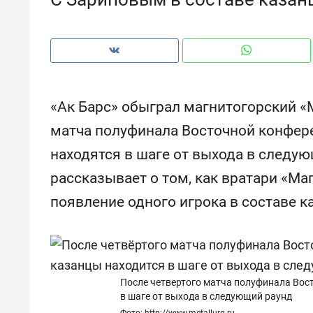
рынки, почему надо знать аксакал
чем интересен Оман?
«Ак Барс» обыграл магнитогорский «М
матча полуфинала Восточной конфер
находятся в шаге от выхода в следую
рассказывает о том, как вратари «Ма
появление одного игрока в составе к
Рекомендуем
Рекоме
Как ГК «МИР ГРУПП» и ВТБ
150 ка
После четвертого матча полуфинала Вос
создают оазис жилого
ID вме
в шаге от выхода в следующий раунд
комфорта под Казанью
безоп