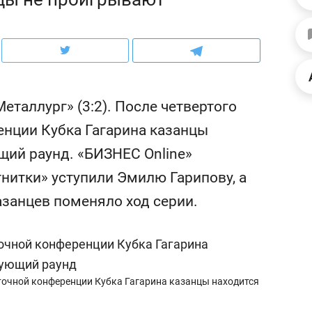
ов и
о трехкратном росте цен, дотошных
школьной формы о конт
клиентах и чудных запросах мастеров
налогах и развитии без 
еталлург» (3:2). После четвертого
енции Кубка Гагарина казанцы
щий раунд. «БИЗНЕС Online»
гнитки» уступили Эмилю Гарипову, а
азанцев поменяло ход серии.
ндуем
Рекомендуем
мер до квартиры и Face
Опыт выживания в дик
точной конференции Кубка Гагарина казанцы находится
сто ключа: какой будет
природе, работа
асность в ЖК «Нова»
с ментальным и физич