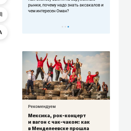
рафакте,
рынки, почему надо знать аксакалов и
о трехкратно
кредитов
чем интересен Оман?
клиентах и ч
Рекомендуем
Рекоме
ой
Мексика, рок-концерт
«Прор
и вагон с чак-чаком: как
30 ме
еским
в Менделеевске прошла
лечит