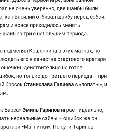
ал не очень уверенно, две шайбы были
, как Василий отбивал шайбу перед собой.
ерам и вовсе приходилось менять
 шайб за три с небольшим периода.
о подменял Кошечкина в этих матчах, но
людать его в качестве стартового вратаря
 Кошечкин действительно не готов.
ибок, но только до третьего периода – при
ый бросок
Станислава Галиева
с «лопаты», и
вым.
Ак Барса»
Эмиль Гарипов
играет идеально,
ршать нереальные сэйвы – ошибок же он
вратари «Магнитки». По сути, Гарипов