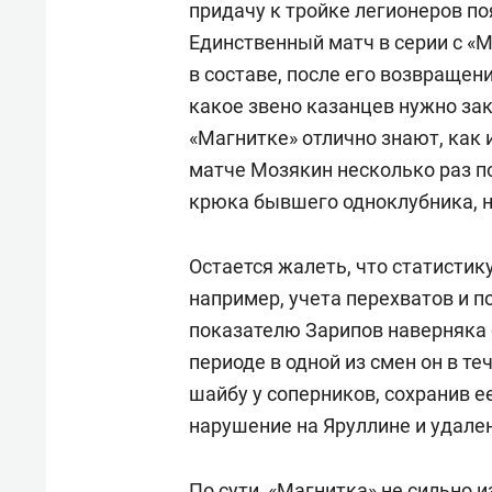
придачу к тройке легионеров по
Единственный матч в серии с «
в составе, после его возвраще
какое звено казанцев нужно зак
«Магнитке» отлично знают, как и
матче Мозякин несколько раз п
крюка бывшего одноклубника, но
Остается жалеть, что статистик
например, учета перехватов и по
показателю Зарипов наверняка 
периоде в одной из смен он в т
шайбу у соперников, сохранив е
нарушение на Яруллине и удале
По сути, «Магнитка» не сильно 