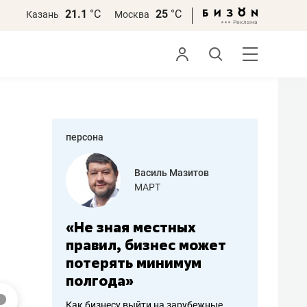
21.1
°С
25
°С
Казань
Москва
персона
еменова
Василь Мазитов
»
МАРТ
а: работа
«Не зная местных
«Мне лу
ечься
правил, бизнес может
не зара
вствовать
потерять минимум
чем пот
полгода»
репутац
пошиву
Как бизнесу выйти на зарубежные
Владелец от