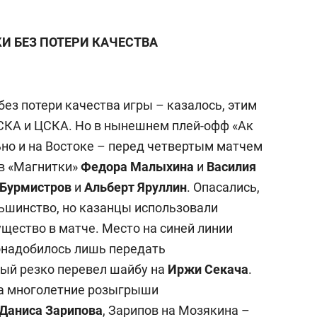
состоянием как основа
антихрупких команд
И БЕЗ ПОТЕРИ КАЧЕСТВА
ез потери качества игры – казалось, этим
 СКА и ЦСКА. Но в нынешнем плей-офф «Ак
ьно и на Востоке – перед четвертым матчем
в «Магнитки»
Федора Малыхина
и
Василия
 Бурмистров
и
Альберт Яруллин
. Опасались,
льшинство, но казанцы использовали
щество в матче. Место на синей линии
 понадобилось лишь передать
рый резко перевел шайбу на
Иржи Секача
.
а многолетние розыгрыши
Даниса Зарипова
, Зарипов на Мозякина –