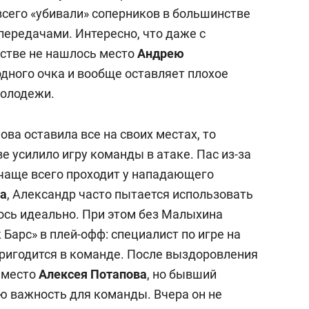
всего «убивали» соперников в большинстве
ередачами. Интересно, что даже с
стве не нашлось место
Андрею
 одного очка и вообще оставляет плохое
молодежи.
ова оставила все на своих местах, то
е усилило игру команды в атаке. Пас из-за
 чаще всего проходит у нападающего
ва
, Александр часто пытается использовать
илось идеально. При этом без Малыхина
Барс» в плей-офф: специалист по игре на
пригодится в команде. После выздоровления
т место
Алексея Потапова
, но бывший
ю важность для команды. Вчера он не