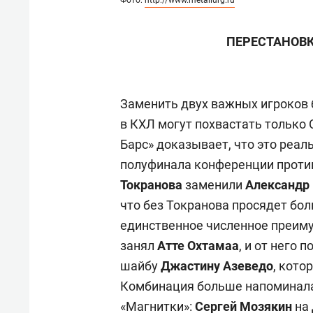
Фото:
http://www.metallurg.ru
ПЕРЕСТАНОВК
Заменить двух важных игроков б
в КХЛ могут похвастать только
Барс» доказывает, что это реал
полуфинала конференции проти
Токранова
заменили
Александр
что без Токранова просядет бо
единственное численное преиму
занял
Атте Охтамаа
, и от него
шайбу
Джастину Азеведо
, кото
Комбинация больше напоминал
«Магнитки»:
Сергей Мозякин
на