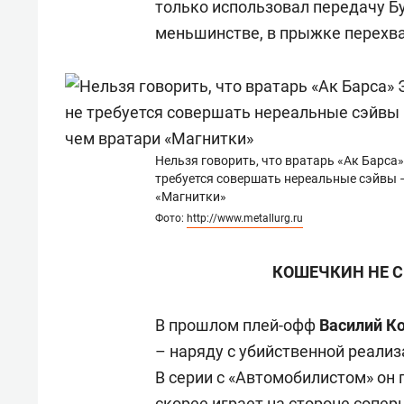
только использовал передачу Бу
меньшинстве, в прыжке перехва
Нельзя говорить, что вратарь «Ак Барса»
требуется совершать нереальные сэйвы –
«Магнитки»
Фото:
http://www.metallurg.ru
КОШЕЧКИН НЕ С
В прошлом плей-офф
Василий К
– наряду с убийственной реали
В серии с «Автомобилистом» он 
скорее играет на стороне сопер