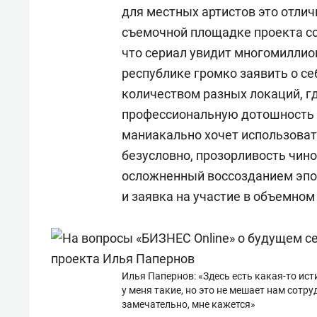
для местных артистов это отли
съемочной площадке проекта со
что сериал увидит многомиллио
республике громко заявить о се
количеством разных локаций, г
профессиональную дотошность т
маниакально хочет использова
безусловно, прозорливость чино
осложненный воссозданием эпох
и заявка на участие в объемно
Илья Папернов: «Здесь есть какая-то исти
у меня такие, но это не мешает нам сотру
замечательно, мне кажется»