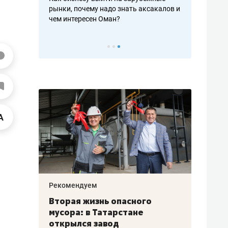
рафакте,
рынки, почему надо знать аксакалов и
о трехкратно
кредитов
чем интересен Оман?
клиентах и ч
Рекомендуем
Рекоме
а»:
Вторая жизнь опасного
Как Г
» –
мусора: в Татарстане
созда
ет
открылся завод
комфо