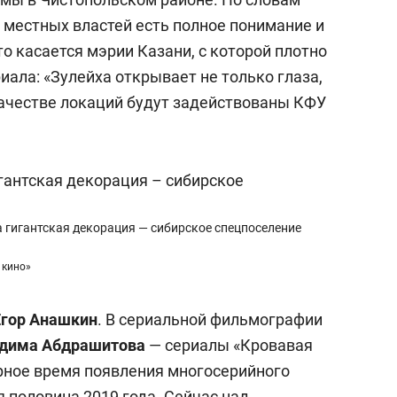
 местных властей есть полное понимание и
о касается мэрии Казани, с которой плотно
ала: «Зулейха открывает не только глаза,
качестве локаций будут задействованы КФУ
 гигантская декорация — сибирское спецпоселение
 кино»
Егор Анашкин
. В сериальной фильмографии
дима Абдрашитова
— сериалы «Кровавая
ное время появления многосерийного
 половина 2019 года. Сейчас над