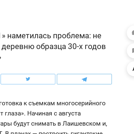
ов и
о трехкратном росте цен, дотошных
школьной формы о конт
клиентах и чудных запросах мастеров
налогах и развитии без 
1» наметилась проблема: не
 деревню образца 30-х годов
»
готовка к съемкам многосерийного
ндуем
Рекомендуем
 глаза». Начиная с августа
асия Иванова,
Психотерапевт «Форос
гары будут снимать в Лаишевском и,
уми»: «Наша задача –
«Директорский невроз
местом встречи всех
когда человек не счита
 В планах — построить гигантские