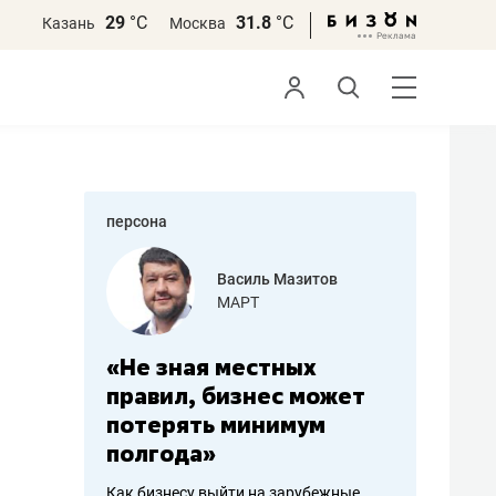
29
°С
31.8
°С
Казань
Москва
персона
еменова
Василь Мазитов
»
МАРТ
а: работа
«Не зная местных
«Мне лу
ечься
правил, бизнес может
не зара
вствовать
потерять минимум
чем пот
полгода»
репутац
пошиву
Как бизнесу выйти на зарубежные
Владелец от