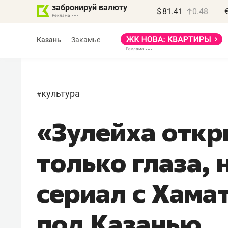
забронируй валюту
$
81.41
0.48
Казань
Закамье
культура
#
«Зулейха откр
Василь Мазитов
МАРТ
только глаза, 
«Не зная местных
правил, бизнес может
сериал с Хама
потерять минимум
полгода»
под Казанью
Как бизнесу выйти на зарубежные