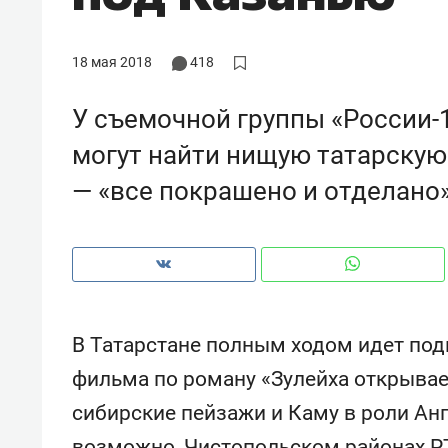
рынки, почему надо знать аксакал
чем интересен Оман?
18 мая 2018
418
У съемочной группы «России-
могут найти нищую татарскую
— «все покрашено и отделано
В Татарстане полным ходом идет под
Рекомендуем
Рекоме
фильма по роману «Зулейха открывает
Элитный уровень в деталях
Анаст
сибирские пейзажи и Каму в роли Ан
и бренд застройщика как
«Гукс
гарант качества: как
стать 
возможно, Чистопольском районах РТ.