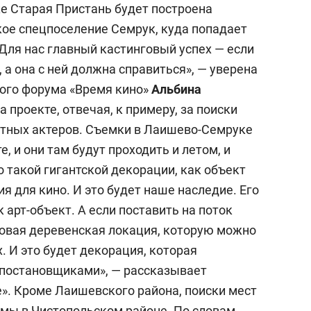
е Старая Пристань будет построена
кое спецпоселение Семрук, куда попадает
«Для нас главный кастинговый успех — если
 а она с ней должна справиться», — уверена
ого форума «Время кино»
Альбина
 проекте, отвечая, к примеру, за поиски
стных актеров. Съемки в Лаишево-Семруке
е, и они там будут проходить и летом, и
о такой гигантской декорации, как объект
я для кино. И это будет наше наследие. Его
 арт-объект. А если поставить на поток
отовая деревенская локация, которую можно
. И это будет декорация, которая
постановщиками», — рассказывает
e
». Кроме Лаишевского района, поиски мест
амы в Чистопольском районе. По словам