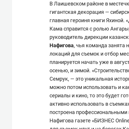
В Лаишевском районе в местечк
гигантская декорация — сибирс
главная героиня книги Яхиной. 
Кама справится с ролью Ангары,
руководитель дирекции казанск
Нафигова
,
чья команда занята на
локаций для съемок и отбор ме
планируется начать уже в август
осенью, и зимой. «Строительств
Семрук, — это уникальная истори
можно потом использовать и как
сериалы и кино, то это будет г
активно использовать в съемках
построена профессиональными 
Нафигова газете «БИЗНЕС
Onlin
для съемок идут и на берегах К