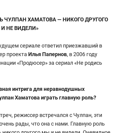
ТЬ ЧУЛПАН ХАМАТОВА — НИКОГО ДРУГОГО
 И НЕ ВИДЕЛИ»
будущем сериале ответил приезжавший в
ер проекта
Илья Папернов
, в 2006 году
нации «Продюсер» за сериал «Не родись
авная интрига для неравнодушных
Чулпан Хаматова играть главную роль?
треч, режиссер встречался с Чулпан, эти
чень рады, что она с нами. Главную роль
 никого другого мы и не видели. Очевидное