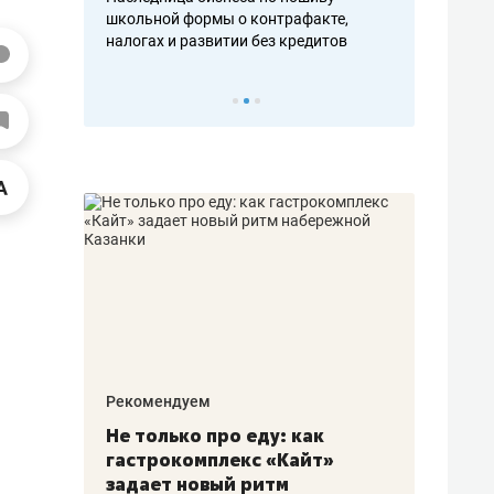
н, дотошных
школьной формы о контрафакте,
рынки, почем
осах мастеров
налогах и развитии без кредитов
чем интересе
Рекомендуем
Рекоме
аждые
Не только про еду: как
Элитн
канал»
гастрокомплекс «Кайт»
и бре
рии
задает новый ритм
гаран