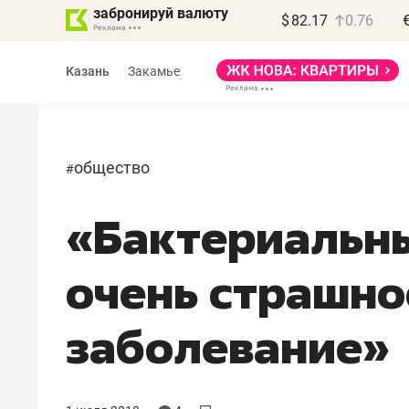
забронируй валюту
$
82.17
0.76
Казань
Закамье
общество
#
«Бактериальны
очень страшно
заболевание»