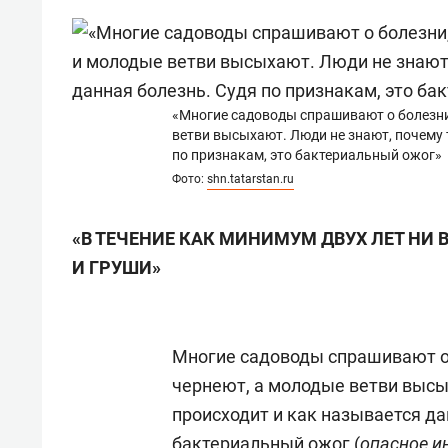
состоянием как основа
«Гонк
антихрупких команд
«Многие садоводы спрашивают о болезни
ветви высыхают. Люди не знают, почему 
по признакам, это бактериальный ожог»
Фото:
shn.tatarstan.ru
«В ТЕЧЕНИЕ КАК МИНИМУМ ДВУХ ЛЕТ НИ 
И ГРУШИ»
Многие садоводы спрашивают о 
чернеют, а молодые ветви высы
происходит и как называется да
бактериальный ожог (
опасное и