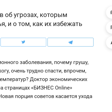
рынки, почему надо знать аксакалов и
о трехкратном росте це
чем интересен Оман?
клиентах и чудных запр
 об угрозах, которым
 и о том, как их избежать
онного заболевания, почему грушу,
гу, очень трудно спасти, впрочем,
 температур? Доктор экономических
а страницах «БИЗНЕС Online»
ндуем
Рекомендуем
Новая порция советов касается ухода
ка, рок-концерт
«Прорывы случались к
н с чак-чаком: как
30 метров»: как «Водо
делеевске прошла
лечит подземные арте