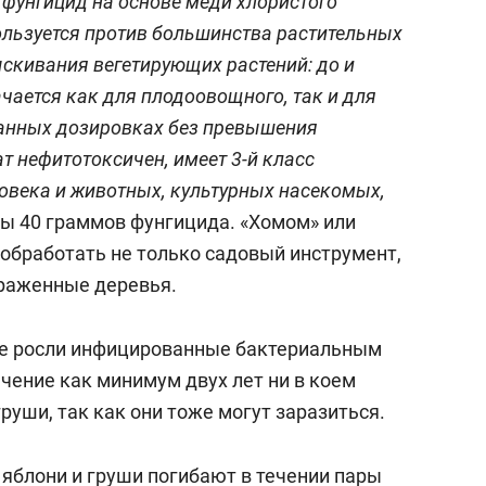
фунгицид на основе меди хлористого
пользуется против большинства растительных
скивания вегетирующих растений: до и
чается как для плодоовощного, так и для
ванных дозировках без превышения
т нефитотоксичен, имеет 3-й класс
овека и животных, культурных насекомых,
оды 40 граммов фунгицида. «Хомом» или
бработать не только садовый инструмент,
пораженные деревья.
где росли инфицированные бактериальным
чение как минимум двух лет ни в коем
руши, так как они тоже могут заразиться.