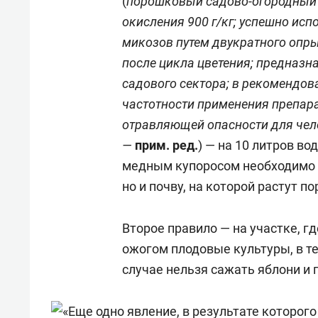
(
порошковый садово-огородный 
окисления 900 г/кг; успешно ис
микозов путем двукратного опры
после цикла цветения; предназна
садового сектора; в рекомендо
частотности применения препара
отравляющей опасности для чел
—
прим.
ред
.
) — на 10 литров в
медным купоросом необходимо о
но и почву, на которой растут 
Второе правило — на участке, 
ожогом плодовые культуры, в те
случае нельзя сажать яблони и г