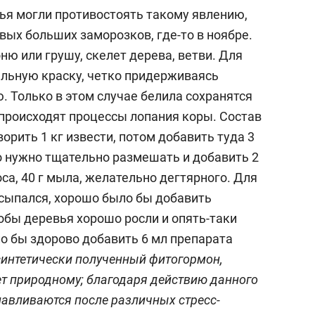
ья могли противостоять такому явлению,
вых больших заморозков, где-то в ноябре.
ю или грушу, скелет дерева, ветви. Для
альную краску, четко придерживаясь
. Только в этом случае белила сохранятся
 происходят процессы лопания коры. Состав
ворить 1 кг извести, потом добавить туда 3
это нужно тщательно размешать и добавить 2
а, 40 г мыла, желательно дегтярного. Для
осыпался, хорошо было бы добавить
тобы деревья хорошо росли и опять-таки
о бы здорово добавить 6 мл препарата
синтетически полученный фитогормон,
т природному; благодаря действию данного
навливаются после различных стресс-