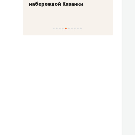
набережной Казанки
«Барк
«Рез