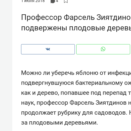
1 июля 2018
4
Профессор Фарсель Зиятдинов
подвержены плодовые деревья,
Можно ли уберечь яблоню от инфекци
подвергнувшуюся бактериальному ожо
как и дерево, попавшее под перепад
наук, профессор Фарсель Зиятдинов н
Рекомендуем
Рекоме
продолжает рубрику для садоводов. 
и Face
Опыт выживания в дикой
Мекси
 будет
природе, работа
и ваго
за плодовыми деревьями.
ва»
с ментальным и физическим
в Мен