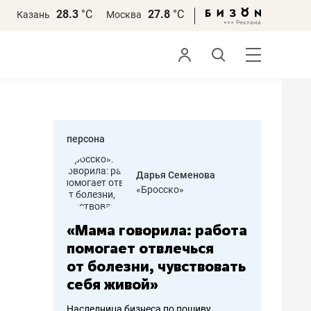
28.3
°С
27.8
°С
Казань
Москва
персона
бодец
Дарья Семенова
 решения»
«Бросско»
«Мама говорила: работа
«Не зна
вообще,
помогает отвлечься
правил,
от болезни, чувствовать
потерят
себя живой»
полгода
ирмы
Наследница бизнеса по пошиву
Как бизнесу 