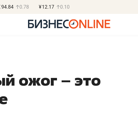
€
94.84
0.78
¥
12.17
0.10
й ожог – это
Василь Мазитов
Роман О
МАРТ
«Готовые
е
«Не зная местных
«Мне лучше
правил, бизнес может
не заработать 
потерять минимум
чем потерять
полгода»
репутацию»
Как бизнесу выйти на зарубежные
Владелец отделочной ф