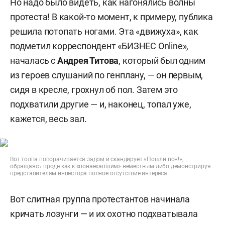
Но надо было видеть, как нагонялись волны
протеста! В какой-то момент, к примеру, публика
решила потопать ногами. Эта «движуха», как
подметил корреспондент «БИЗНЕС Online»,
началась с
Андрея Титова
, который был одним
из героев слушаний по генплану, — он первым,
сидя в кресле, грохнул об пол. Затем это
подхватили другие — и, наконец, топал уже,
кажется, весь зал.
Вот толпа поворачивается задом и скандирует «Пошли вон!»,
обращаясь вроде как к «понаехавшим» неместным либо демонстрируя
представителям инвестора полное отсутствие интереса
Вот слитная группа протестантов начинала
кричать лозунги — и их охотно подхватывала