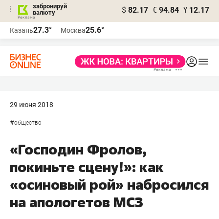
забронируй
$
82.17
€
94.84
¥
12.17
валюту
27.3°
25.6°
Казань
Москва
29 июня 2018
#
общество
«Господин Фролов,
покиньте сцену!»: как
«осиновый рой» набросился
на апологетов МСЗ