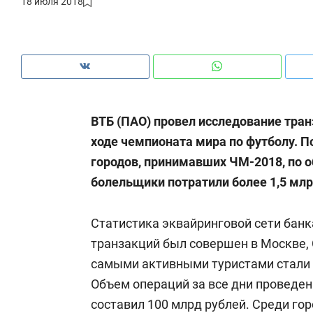
18 июля 2018
рынки, почему надо знать аксакалов и
о 
чем интересен Оман?
кл
ВТБ (ПАО) провел исследование тра
ходе чемпионата мира по футболу. П
городов, принимавших ЧМ-2018, по о
болельщики потратили более 1,5 млр
Статистика эквайринговой сети банк
транзакций был совершен в Москве, 
Рекомендуем
Рекомендуем
самыми активными туристами стали 
Как ГК «МИР ГРУПП» и ВТБ
150 камер 
Объем операций за все дни проведен
создают оазис жилого
ID вместо 
составил 100 млрд рублей. Среди гор
комфорта под Казанью
безопаснос