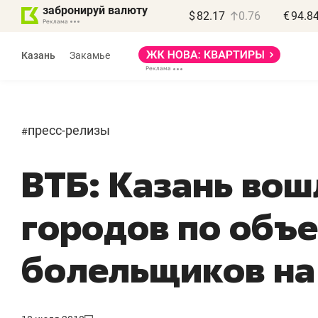
забронируй валюту
$
82.17
0.76
€
94.8
Казань
Закамье
пресс-релизы
#
ВТБ: Казань вош
Василь Мазитов
МАРТ
городов по объе
«Не зная местных
«
правил, бизнес может
н
болельщиков на
потерять минимум
ч
полгода»
р
Как бизнесу выйти на зарубежные
Вл