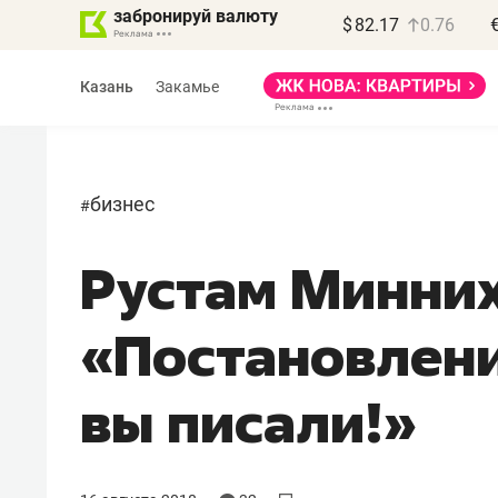
забронируй валюту
$
82.17
0.76
Казань
Закамье
бизнес
#
Рустам Минних
Василь Мазитов
МАРТ
«Постановлени
«Не зная местных
правил, бизнес может
вы писали!»
потерять минимум
полгода»
Как бизнесу выйти на зарубежные