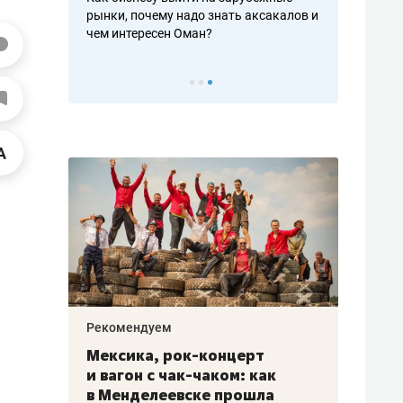
рафакте,
рынки, почему надо знать аксакалов и
о трехкратно
кредитов
чем интересен Оман?
клиентах и ч
Рекомендуем
Рекоме
ой
Мексика, рок-концерт
«Прор
и вагон с чак-чаком: как
30 ме
еским
в Менделеевске прошла
лечит