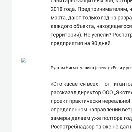
санитарно-защитных зон, котор
2018 года. Предпринимателям, 
марта, дают только год на разр
каждого объекта, находящегося 
территории). Не успели? Роспо
предприятия на 90 дней.
Рустам Нигматуллиин (слева): «Если у рез
«Это касается всех — от гигант
рассказал директор ООО „Экоте
проект практически нереально!
определенном направлении вет
замеры делаем уже полтора год
Роспотребнадзор также не дал 