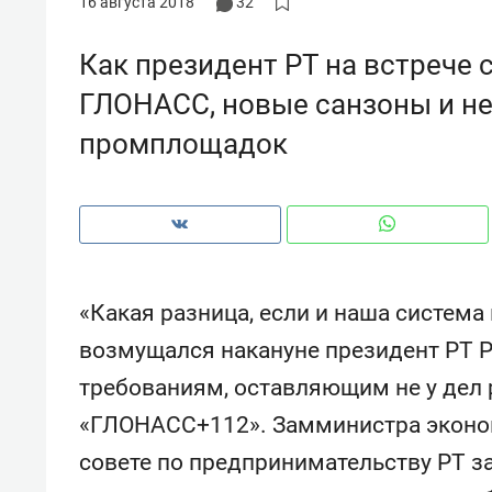
16 августа 2018
32
рынки, почему надо знать аксакал
чем интересен Оман?
Как президент РТ на встрече 
ГЛОНАСС, новые санзоны и н
промплощадок
«Какая разница, если и наша система
возмущался накануне президент РТ 
требованиям, оставляющим не у дел 
Рекомендуем
Рекоме
«ГЛОНАСС+112». Замминистра эконо
Как ГК «МИР ГРУПП» и ВТБ
150 ка
создают оазис жилого
ID вме
совете по предпринимательству РТ за
комфорта под Казанью
безоп