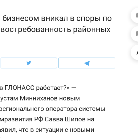
ов и
о трехкратном росте цен, дотошных
школьной формы о конт
клиентах и чудных запросах мастеров
налогах и развитии без 
с бизнесом вникал в споры по
евостребованность районных
 в ГЛОНАСС работает?» —
Рустам Минниханов новым
регионального оператора системы
ндуем
Рекомендуем
мразвития РФ Савва Шипов на
мер до квартиры и Face
Опыт выживания в дик
сто ключа: какой будет
природе, работа
явил, что в ситуации с новыми
асность в ЖК «Нова»
с ментальным и физич