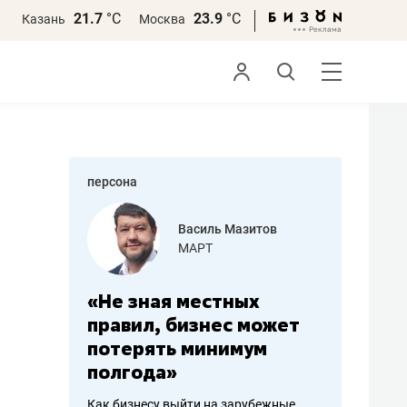
21.7
°С
23.9
°С
Казань
Москва
персона
еменова
Василь Мазитов
»
МАРТ
а: работа
«Не зная местных
«Мне лу
ечься
правил, бизнес может
не зара
вствовать
потерять минимум
чем пот
полгода»
репутац
пошиву
Как бизнесу выйти на зарубежные
Владелец от