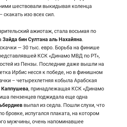
а ними шествовали выкидывая коленца
 скакать изо всех сил.
зрительский ажиотаж, стала восьмая по
а
Зайда бин Султана аль Нахайяна
.
качки — 30 тыс. евро. Борьба на финише
редставлявшей КСК «Динамо МВД по РТ»,
гостей из Пензы. Последние даже вышли на
тка Ирбис несся к победе, но в финишном
качки – четырехлетняя кобыла Арабская
 Каппушева
, принадлежащая КСК «Динамо
ниша пензенцев поджидала еще одна
ьбердиев
выпал из седла. Пошли слухи, что
о бровке, испугался плаката, на котором
ого мужчины, очень напоминавшее