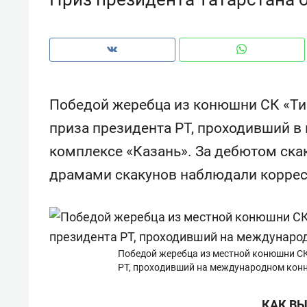
рынки, почему надо знать аксакал
чем интересен Оман?
Победой жеребца из конюшни СК «Т
приза президента РТ, проходивший 
комплексе «Казань». За дебютом ска
драмами скакунов наблюдали коррес
Рекомендуем
Рекоме
Победой жеребца из местной конюшни С
РТ, проходивший на международном кон
Как ГК «МИР ГРУПП» и ВТБ
150 ка
создают оазис жилого
ID вме
комфорта под Казанью
безоп
КАК ВЫ