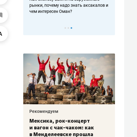
рафакте,
рынки, почему надо знать аксакалов и
о трехкратно
кредитов
чем интересен Оман?
клиентах и ч
Рекомендуем
Рекоме
ой
Мексика, рок-концерт
«Прор
и вагон с чак-чаком: как
30 ме
еским
в Менделеевске прошла
лечит