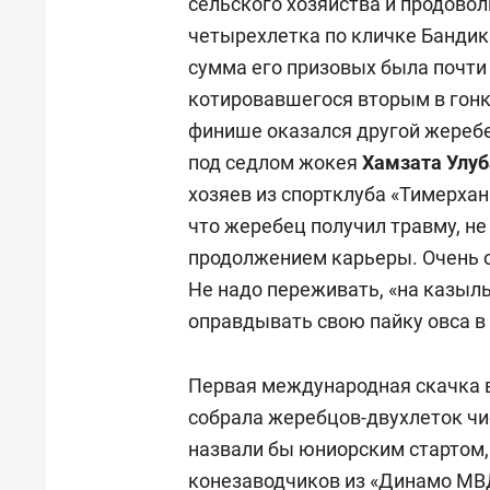
сельского хозяйства и продово
четырехлетка по кличке Бандик.
сумма его призовых была почти 
котировавшегося вторым в гонк
финише оказался другой жеребе
под седлом жокея
Хамзата Улуб
хозяев из спортклуба «Тимерхан»
что жеребец получил травму, н
продолжением карьеры. Очень о
Не надо переживать, «на казылык
оправдывать свою пайку овса в
Первая международная скачка в
собрала жеребцов-двухлеток чи
назвали бы юниорским стартом,
конезаводчиков из «Динамо МВ