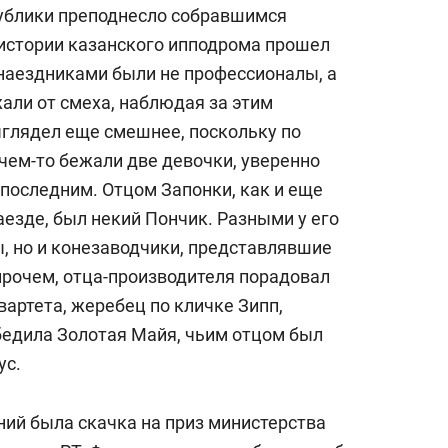
публики преподнесло собравшимся
истории казанского ипподрома прошел
 наездниками были не профессионалы, а
жали от смеха, наблюдая за этим
глядел еще смешнее, поскольку по
чем-то бежали две девочки, уверенно
 последним. Отцом Запонки, как и еще
аезде, был некий Пончик. Разными у его
, но и конезаводчики, представлявшие
прочем, отца-производителя порадовал
вартета, жеребец по кличке Зипп,
едила Золотая Майя, чьим отцом был
ус.
ий была скачка на приз министерства