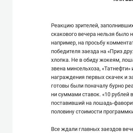
Реакцию зрителей, заполнивших
скакового вечера нельзя было 
например, на просьбу коммент
победителя заезда на «Приз др
хлопка. Не в обиду жокеям, ло
звена минсельхоза, «Татнефти» 
награждения первых скачек и з
готовы были поначалу бурно ре
ни суммами ставок. «10 рублей 
поставивший на лошадь-фавори
половину стоимости программки
Все ждали главных заездов веч