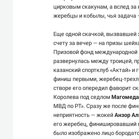
цирковым скакунам, а вслед з
жеребцы и кобылы, чья задача —
Еще одной скачкой, вызвавшей 
счету за вечер — на призы шейх
Призовой фонд международной с
развернулась между троицей, п
казанский спортклуб «Актай» и 
финиш первыми, жеребец-трехле
створе его опередил фаворит с
Королева под седлом
Магомеда
МВД по РТ». Сразу же после фи
неприятность — жокей
Анзор Ал
его жеребец, финишировавший п
было изображено лицо бородат