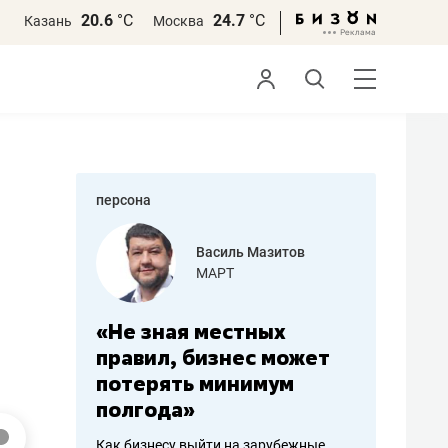
20.6
°С
24.7
°С
Казань
Москва
персона
еменова
Василь Мазитов
»
МАРТ
а: работа
«Не зная местных
«Мне лу
ечься
правил, бизнес может
не зара
вствовать
потерять минимум
чем пот
полгода»
репутац
пошиву
Как бизнесу выйти на зарубежные
Владелец от