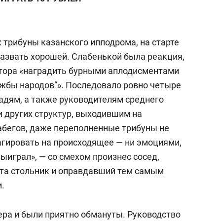
состоянием как основа
антихрупких команд
 трибуны казанского ипподрома, на старте
назвать хорошей. Слабенькой была реакция,
атора «наградить бурными аплодисментами
ужбы народов“». Последовало ровно четыре
шадям, а также руководителям среднего
и других структур, выходившим на
абегов, даже переполненные трибуны не
агировать на происходящее — ни эмоциями,
выиграл», — со смехом произнес сосед,
та стольник и оправдавший тем самым
.
ера и были приятно обмануты. Руководство