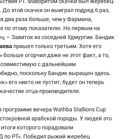
льствия РТ. Фаворитом скачки был жеребец-
 До этой скачки он выиграл подряд 6 раз,
в два раза больше, чем у Фармана,
е по этому показателю. Но первым на
ц — Завиток из соседней Удмуртии. Бандик
аева
пришел только третьим. Хотя его
 больше огорчил даже не этот факт, а то,
е совместимую с дальнейшим
бидно, поскольку Бандик выращен здесь.
» его никто не пустит, будет он теперь
 качестве отца-производителя.
 программе вечера Wathba Stallions Cup
стокровной арабской породы. У людей это
 итоги которого порадовали
Д по РТ». Победил рыжий жеребец