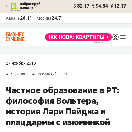
забронируй
$
82.17
€
94.84
¥
12.17
валюту
26.1°
24.7°
Казань
Москва
27 ноября 2018
#
#
общество
специальный проект
Частное образование в РТ:
философия Вольтера,
история Лари Пейджа и
плацдармы с изюминкой