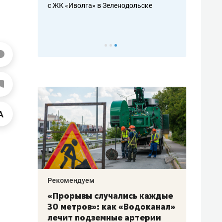
с ЖК «Иволга» в Зеленодольске
ть аксакалов и
школьной фор
налогах и раз
Рекомендуем
Рекоме
«Прорывы случались каждые
Не то
к
30 метров»: как «Водоканал»
гастр
а
лечит подземные артерии
задае