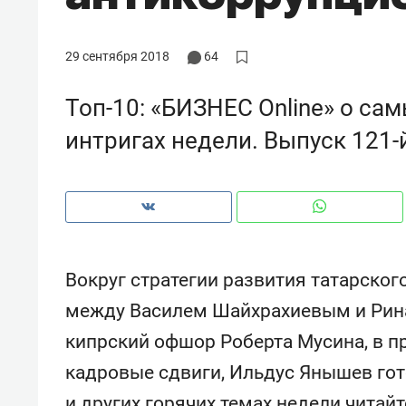
с ЖК «Иволга» в Зеленодольске
29 сентября 2018
64
Топ-10: «БИЗНЕС Online» о са
интригах недели. Выпуск 121-
Вокруг стратегии развития татарско
между Василем Шайхрахиевым и Рина
Рекомендуем
Рекоме
кипрский офшор Роберта Мусина, в п
«В банкротствах сегодня
Опыт 
кадровые сдвиги, Ильдус Янышев гот
ищут не активы, а людей,
приро
которые ими управляли. Они
с мен
и других горячих темах недели читай