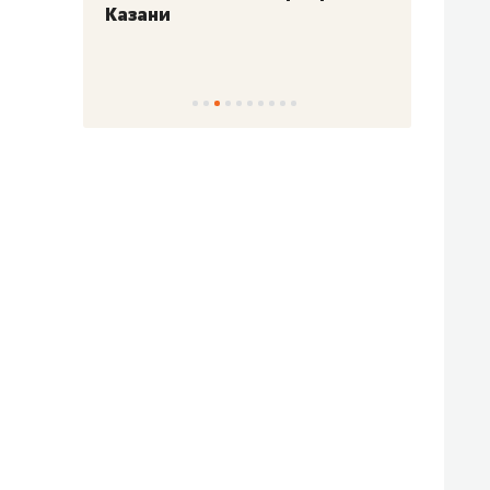
Казани
набер