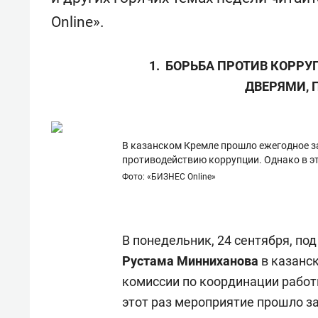
отвечают личным
состо
Online».
имуществом!»
антих
1. БОРЬБА ПРОТИВ КОРР
ДВЕРЯМИ, 
В казанском Кремле прошло ежегодное з
противодействию коррупции. Однако в э
Фото: «БИЗНЕС Online»
В понедельник, 24 сентября, по
Рустама Минниханова
в казанс
комиссии по координации работ
этот раз мероприятие прошло з