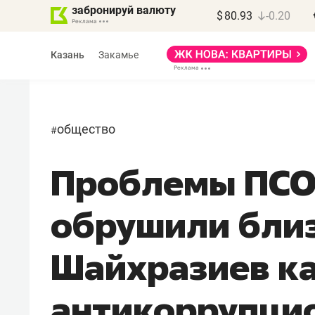
забронируй валюту
$
80.93
-0.20
Казань
Закамье
общество
#
Проблемы ПСО
Марат Арсланов
«КирпичХолдинг»
обрушили близ
«Главная задача
девелопера – найти
Шайхразиев ка
правильный продукт»
антикоррупци
Девелопер из топ-10* застройщико
Башкортостана входит в Татарстан