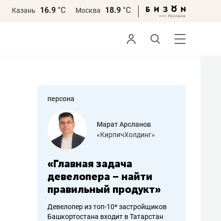
16.9
°С
18.9
°С
Казань
Москва
персона
азитов
Марат Арсланов
«КирпичХолдинг»
ных
«Главная задача
«Мама г
 может
девелопера – найти
помогае
мум
правильный продукт»
от болез
себя жи
Девелопер из топ-10* застройщиков
Башкортостана входит в Татарстан
арубежные
Наследница б