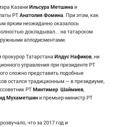
мэра Казани
Ильсура Метшина
и
латы РТ
Анатолия Фомина
. При этом, как
ым ярким неожиданно оказалось
олностью докладывал... на татарском
о дружными аплодисментами.
и прокурор Татарстана
Илдус Нафиков
, ни
ионного управления при президенте РТ
рого сложно представить подобные
иков остался традиционным — в президиуме,
ссоветник РТ
Минтимер Шаймиев
,
ид Мухаметшин
и премьер-министр РТ
озвучало, что за 2017 год и