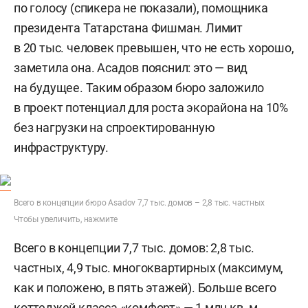
по голосу (спикера не показали), помощника
президента Татарстана Фишман. Лимит
в 20 тыс. человек превышен, что не есть хорошо,
заметила она. Асадов пояснил: это — вид
на будущее. Таким образом бюро заложило
в проект потенциал для роста экорайона на 10%
без нагрузки на спроектированную
инфраструктуру.
Всего в концепции бюро Asadov 7,7 тыс. домов – 2,8 тыс. частных
Чтобы увеличить, нажмите
Всего в концепции 7,7 тыс. домов: 2,8 тыс.
частных, 4,9 тыс. многоквартирных (максимум,
как и положено, в пять этажей). Больше всего
коттеджей класса «комфорт» — 1 млн кв. м,