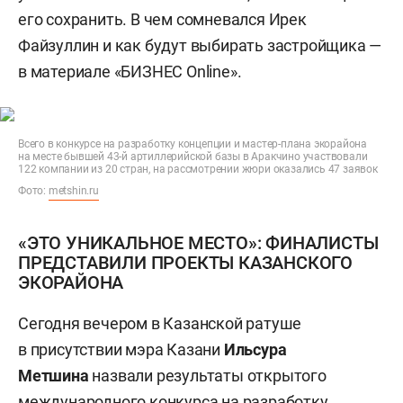
его сохранить. В чем сомневался Ирек
Файзуллин и как будут выбирать застройщика —
в материале «БИЗНЕС Online».
Всего в конкурсе на разработку концепции и мастер-плана экорайона
на месте бывшей 43-й артиллерийской базы в Аракчино участвовали
122 компании из 20 стран, на рассмотрении жюри оказались 47 заявок
Фото:
metshin.ru
«ЭТО УНИКАЛЬНОЕ МЕСТО»: ФИНАЛИСТЫ
ПРЕДСТАВИЛИ ПРОЕКТЫ КАЗАНСКОГО
ЭКОРАЙОНА
Сегодня вечером в Казанской ратуше
в присутствии мэра Казани
Ильсура
Метшина
назвали результаты открытого
международного конкурса на разработку