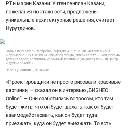
РТ и мэрии Казани. Учтен генплан Казани,
пожелания по этажности, предложены
уникальные архитектурные решения, считает
Нурутдинов.
Общие показатели застройки порядка 450 тыс. кв. метров жилья
и примерно 115 тыс. кв. м нежилого фонда, включая пять школ, восемь
детских садов, поликлинику, банный комплекс (на фото), конный центр
и другие объекты
Чтобы увеличить, нажмите
«Проектировщики не просто рисовали красивые
картинки, — сказал он в
интервью
„БИЗНЕС
Online“. — Они озаботились вопросом, кто там
будет жить, что он будет делать, как он будет
взаимодействовать, как он будет туда
приезжать, куда он будет выезжать. То есть