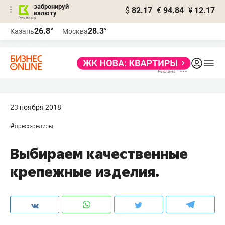
забронируй
$
82.17
€
94.84
¥
12.17
валюту
26.8°
28.3°
Казань
Москва
23 ноября 2018
#
пресс-релизы
Выбираем качественные
крепежные изделия.