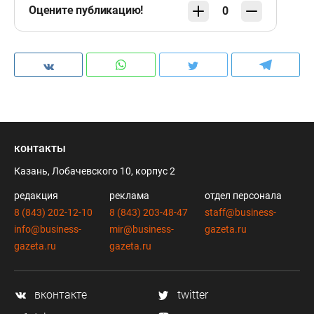
Оцените публикацию!
0
контакты
Казань, Лобачевского 10, корпус 2
редакция
реклама
отдел персонала
8 (843) 202-12-10
8 (843) 203-48-47
staff@business-
info@business-
mir@business-
gazeta.ru
gazeta.ru
gazeta.ru
вконтакте
twitter