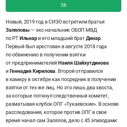
голос учтен!
36
Новый, 2019 год в СИЗО встретили братья
Заляловы
— экс-начальник ОБОП МВД
по РТ
Ильнар
и его младший брат
Динар
.
Первый был арестован в августе 2018 года
по обвинению в получении взятки
от предпринимателей
Наиля Шайхутдинова
и
Геннадия Кирилова
. Второй отправился
в камеру в октябре как посредник в получении
взятки от тех же лиц. Но это лишь два хвоста,
за которые потянул следственный комитет,
разматывая клубок ОПГ «Тукаевские». В основе
расследования, которое против ОПГ в свое
время начал сам Залялов, дело с 45 эпизодами: