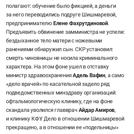
полагают: обучение было фикцией, а деньги
за него переводились подруге Шишмаревой,
предпринимателю
Елене Фахрутдиновой
.
Предъявить обвинение замминистра не успели:
бездыханное тело матери с ножевыми
ранениями обнаружил сын. СКР установил:
смерть чиновницы не носила криминального
характера. На этом фоне ушел в отставку
министр здравоохранения
Адель Вафин
, а само
«дело врачей» по касательной задело ряд
подведомственных минздраву организаций:
офтальмологическую клинику, где на фоне
скандала уволился главврач
Айдар Амиров
,
и клинику КФУ. Дело в отношении Шишмаревой
прекращено, а в отношении ее «подельницы»