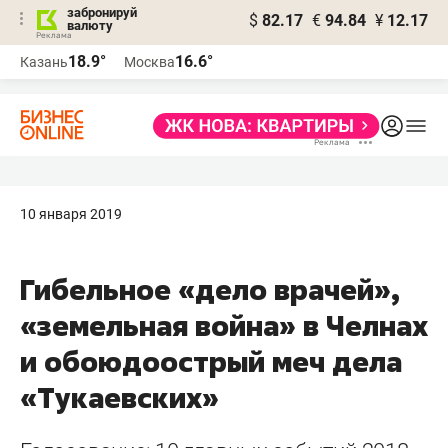
забронируй
$
82.17
€
94.84
¥
12.17
валюту
18.9°
16.6°
Казань
Москва
10 января 2019
Гибельное «дело врачей»,
«земельная война» в Челнах
и обоюдоострый меч дела
«Тукаевских»