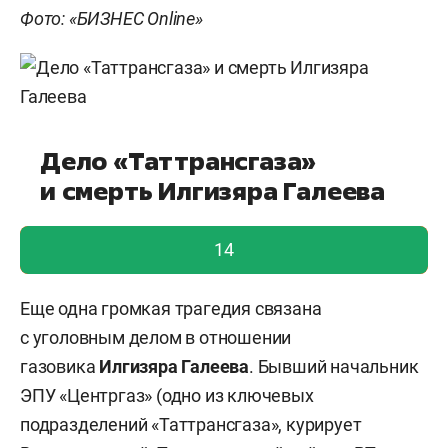
Фото: «БИЗНЕС Online»
Дело «Таттрансгаза»
и смерть Илгизяра Галеева
голос учтен!
14
Еще одна громкая трагедия связана
с уголовным делом в отношении
газовика
Илгизяра Галеева
. Бывший начальник
ЭПУ «Центргаз» (одно из ключевых
подразделений «Таттрансгаза», курирует