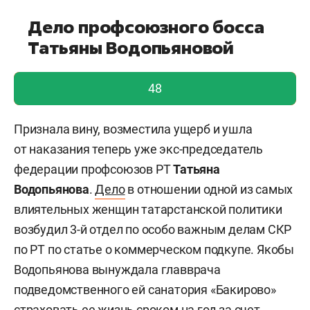
Дело профсоюзного босса
Татьяны Водопьяновой
голос учтен!
48
Признала вину, возместила ущерб и ушла
от наказания теперь уже экс-председатель
федерации профсоюзов РТ
Татьяна
Водопьянова
.
Дело
в отношении одной из самых
влиятельных женщин татарстанской политики
возбудил 3-й отдел по особо важным делам СКР
по РТ по статье о коммерческом подкупе. Якобы
Водопьянова вынуждала главврача
подведомственного ей санатория «Бакирово»
страховать ее жизнь сроком на год за счет