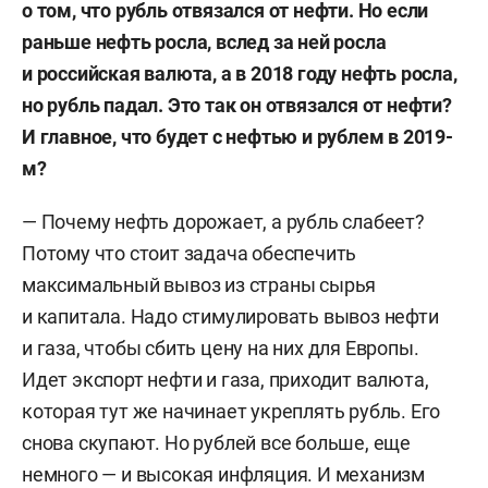
о том, что рубль отвязался от нефти. Но
е
сли
раньше нефть росла, вслед за ней рос
ла
и
российская валюта
,
а
в 2018 году нефть росла,
но
рубль падал.
Э
то так
он
отвязался от нефти?
И
главное
, что будет с нефтью и рублем в 2019-
м?
— Почему нефть дорожает, а рубль слабеет?
Потому что стоит задача обеспечить
максимальный вывоз из страны сырья
и капитала. Надо стимулировать вывоз нефти
и газа, чтобы сбить цену на них для Европы.
Идет экспорт нефти и газа, приходит валюта,
которая тут же начинает укреплять рубль. Его
снова скупают. Но рублей все больше, еще
немного — и высокая инфляция. И механизм