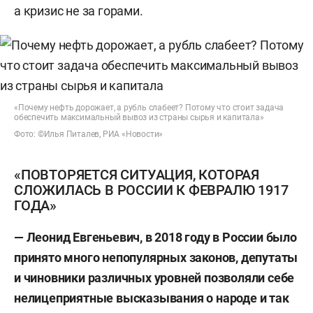
а кризис не за горами.
«Почему нефть дорожает, а рубль слабеет? Потому что стоит задача
обеспечить максимальный вывоз из страны сырья и капитала»
Фото: ©Илья Питалев, РИА «Новости»
«ПОВТОРЯЕТСЯ СИТУАЦИЯ, КОТОРАЯ
СЛОЖИЛАСЬ В РОССИИ К ФЕВРАЛЮ 1917
ГОДА»
— Леонид Евгеньевич,
в
2018 год
у
в
России
б
ыло
принято много непопулярных законов,
депутаты
и
чиновники раз
личн
ых уровней позволяли себе
нелицеприятные высказывания о
народе
и так