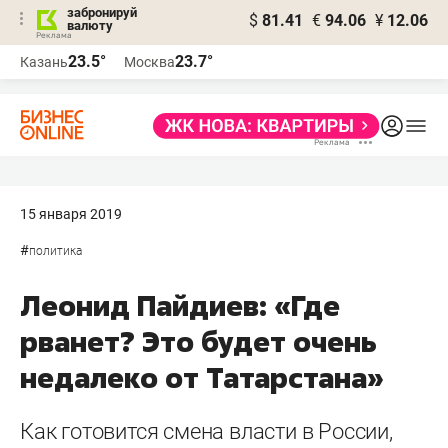
забронируй
$
81.41
€
94.06
¥
12.06
валюту
23.5°
23.7°
Казань
Москва
15 января 2019
#
политика
Леонид Пайдиев: «Где
рванет? Это будет очень
недалеко от Татарстана»
Как готовится смена власти в России,