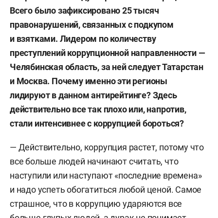
Всего было зафиксировано 25 тысяч
правонарушений, связанных с подкупом
и взятками. Лидером по количеству
преступлений коррупционной направленности —
Челябинская область,
за
ней следует Татарстан
и Москва.
П
очему именно эти регионы
лидируют в
данном анти
рейтинге? Здесь
действительно все так плохо или,
напротив,
стали интенсивнее с
коррупцией
бороться?
— Действительно, коррупция растет, потому что
все больше людей начинают считать, что
наступили или наступают «последние времена»
и надо успеть обогатиться любой ценой. Самое
страшное, что в коррупцию ударяются все
больше глупых людей, а дурак не понимает