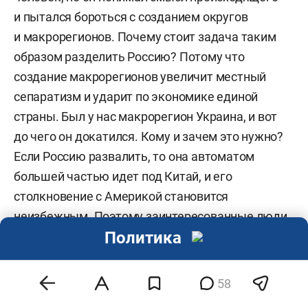
и пытался бороться с созданием округов
и макрорегионов. Почему стоит задача таким
образом разделить Россию? Потому что
создание макрорегионов увеличит местный
сепаратизм и ударит по экономике единой
страны. Был у нас макрорегион Украина, и вот
до чего он докатился. Кому и зачем это нужно?
Если Россию развалить, то она автоматом
большей частью идет под Китай, и его
столкновение с Америкой становится
неизбежным. Поэтому заинтересованные люди
Политика
все время строят подобные планы. Создавать
эти макрорегионы, дробить и рвать Россию
не нужно, потому, что отсталая страна может
58
выжить только как единое целое.