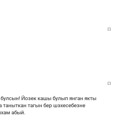
 булсын! Йозек кашы булып янган якты
а таныткан тагын бер шэхесебезне
лхам абый.