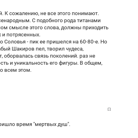
й. К сожалению, не все этого понимают.
сенародным. С подобного рода титанами
ном смысле этого слова, должны приходить
 и потрясенных.
о Соловья - пик ее пришелся на 60-80-е. Но
абый Шакиров пел, творил чудеса,
т, оборвалась связь поколений. раз не
ть и уникальность его фигуры. В общем,
о всем этом.
пришло время "мертвых душ".