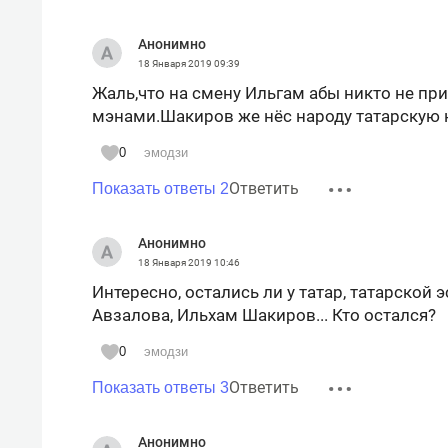
Анонимно
18 Января 2019
09:39
Жаль,что на смену Ильгам абы никто не пр
мэнами.Шакиров же нёс народу татарскую 
0
эмодзи
Ответить
Показать ответы 2
Анонимно
18 Января 2019
10:46
Интересно, остались ли у татар, татарской
Авзалова, Ильхам Шакиров... Кто остался?
0
эмодзи
Ответить
Показать ответы 3
Анонимно