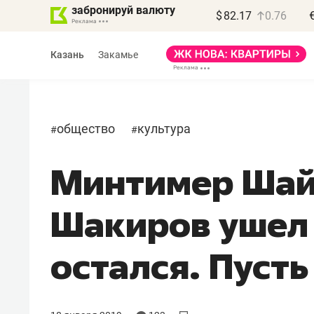
забронируй валюту
$
82.17
0.76
Казань
Закамье
общество
культура
#
#
Минтимер Шай
Василь Мазитов
МАРТ
Шакиров ушел 
«Не зная местных
правил, бизнес может
остался. Пусть
потерять минимум
полгода»
Как бизнесу выйти на зарубежные