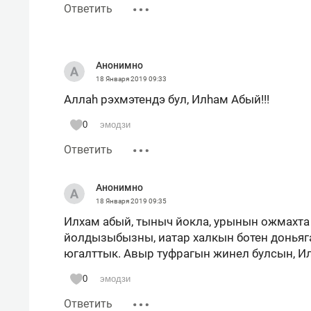
Ответить
Анонимно
18 Января 2019
09:33
Аллаh рэхмэтендэ бул, Илhам Абый!!!
0
эмодзи
Ответить
Анонимно
18 Января 2019
09:35
Илхам абый, тыныч йокла, урынын ожмахта
йолдызыбызны, иатар халкын ботен доньяг
югалттык. Авыр туфрагын жинел булсын, И
0
эмодзи
Ответить