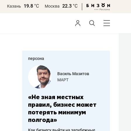
19.8
°С
22.3
°С
Казань
Москва
персона
еменова
Василь Мазитов
»
МАРТ
а: работа
«Не зная местных
«Мне лу
ечься
правил, бизнес может
не зара
вствовать
потерять минимум
чем пот
полгода»
репутац
пошиву
Как бизнесу выйти на зарубежные
Владелец от