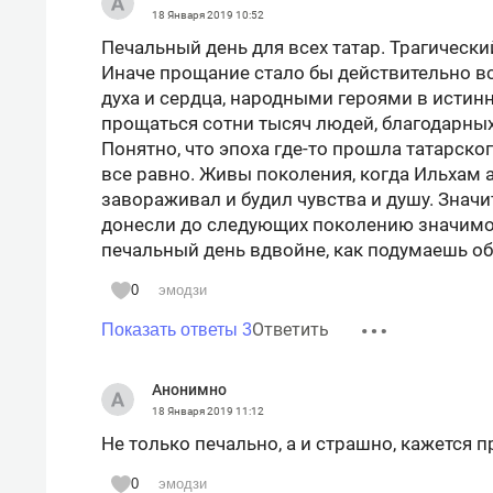
18 Января 2019
10:52
Печальный день для всех татар. Трагически
Иначе прощание стало бы действительно в
духа и сердца, народными героями в истин
прощаться сотни тысяч людей, благодарных
Понятно, что эпоха где-то прошла татарског
все равно. Живы поколения, когда Ильхам 
завораживал и будил чувства и душу. Значи
донесли до следующих поколению значимос
печальный день вдвойне, как подумаешь об
0
эмодзи
Ответить
Показать ответы 3
Анонимно
18 Января 2019
11:12
Не только печально, а и страшно, кажется 
0
эмодзи