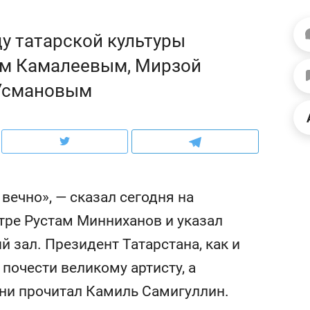
ов и
о трехкратном росте цен, дотошных
школьной формы о конт
клиентах и чудных запросах мастеров
налогах и развитии без 
у татарской культуры
ом Камалеевым, Мирзой
Усмановым
вечно», — сказал сегодня на
тре Рустам Минниханов и указал
 зал. Президент Татарстана, как и
ндуем
Рекомендуем
 почести великому артисту, а
мер до квартиры и Face
Опыт выживания в дик
сто ключа: какой будет
природе, работа
ни прочитал Камиль Самигуллин.
асность в ЖК «Нова»
с ментальным и физич