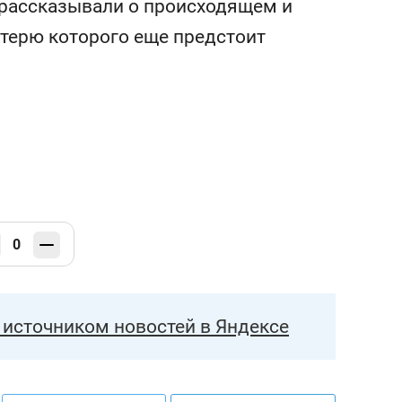
 рассказывали о происходящем и
состоянием как основа
антихрупких команд
отерю которого еще предстоит
0
источником новостей в Яндексе