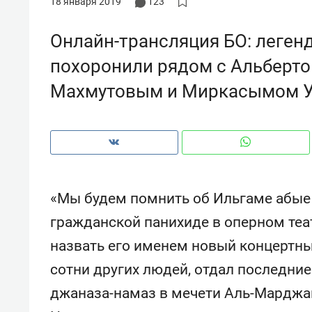
18 января 2019
123
рынки, почему надо знать аксакал
чем интересен Оман?
Онлайн-трансляция БО: легенд
похоронили рядом с Альберт
Махмутовым и Миркасымом 
«Мы будем помнить об Ильгаме абые 
гражданской панихиде в оперном теа
назвать его именем новый концертный
Рекомендуем
Рекоме
сотни других людей, отдал последние
Как ГК «МИР ГРУПП» и ВТБ
150 ка
создают оазис жилого
ID вме
джаназа-намаз в мечети Аль-Марджа
комфорта под Казанью
безоп