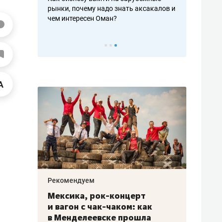
рафакте,
рынки, почему надо знать аксакалов и
о трехкратно
кредитов
чем интересен Оман?
клиентах и ч
Рекомендуем
Рекоме
ой
Мексика, рок-концерт
«Прор
и вагон с чак-чаком: как
30 ме
еским
в Менделеевске прошла
лечит