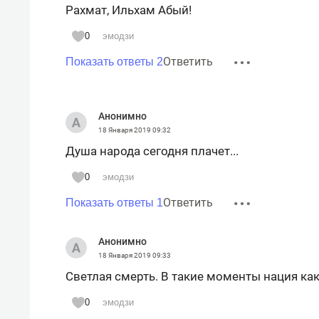
Рахмат, Ильхам Абый!
0
эмодзи
Ответить
Показать ответы 2
Анонимно
18 Января 2019
09:32
Душа народа сегодня плачет...
0
эмодзи
Ответить
Показать ответы 1
Анонимно
18 Января 2019
09:33
Светлая смерть. В такие моменты нация как
0
эмодзи