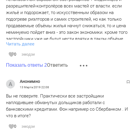
разрешителей-контролёров всех мастей от власти. если
жильё и подорожает, то искусственным образом на
подогреве риэлторов и самих строителей, но как только
продаваемые объёмы жилья начнут снижаться, то и цена
неминуемо пойдет вниз - это закон экономики. кроме того
застройщики уже не будут нести взятки в таком объёме
Читать далее
как раньше, а банки будут контролировать бизнеспланы и
сметы, следить за сроками т.к. финансирование то будет
0
эмодзи
банковским и там не забалуешь как прежде. да банкам
Ответить
всё это конечно же выгодно, но и покупателям тоже
Показать ответы 2
выгодно и главное безопасно и сроки строительства будут
выдерживаться , а иначе банк не будет вести
Анонимно
финансирование, если что то банк заподозрит неладное то
13 Марта 2019
22:08
тут же обратится к правоохранителям (а от банка просто
Вы не поверите. Практически все застройщики
так не отмахнешся как от жителя). для людей будет
наплодившее обманутых дольщиков работали с
лучше и ценами не пугайте, они вероятнее всего упадут
банковскими кредитами. Фон например со Сбербанком . И
или однозначно существенно замедлится их рост и они
что в итоге?
стабелизируются
0
эмодзи