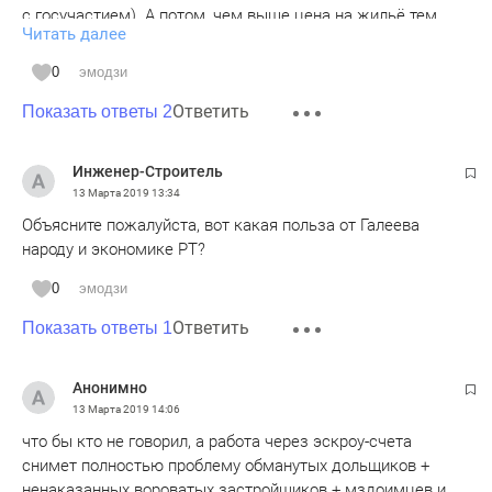
с госучастием). А потом, чем выше цена на жильё тем
Читать далее
выше НДС входящий в эту цену. А преподносится как
забота о гражданах. Во всем забота о прибылях. Увы,
0
эмодзи
таковы реалии олигархического капитализма. Читайте
Ответить
Карла Маркса, он многое уже давно объяснил.
Показать ответы 2
Инженер-Строитель
13 Марта 2019
13:34
Объясните пожалуйста, вот какая польза от Галеева
народу и экономике РТ?
0
эмодзи
Ответить
Показать ответы 1
Анонимно
13 Марта 2019
14:06
что бы кто не говорил, а работа через эскроу-счета
снимет полностью проблему обманутых дольщиков +
ненаказанных вороватых застройщиков + мздоимцев и