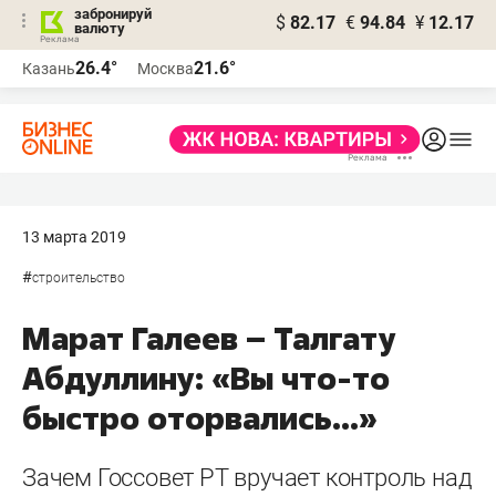
забронируй
$
82.17
€
94.84
¥
12.17
валюту
26.4°
21.6°
Казань
Москва
13 марта 2019
#
строительство
Марат Галеев – Талгату
Абдуллину: «Вы что-то
быстро оторвались...»
Зачем Госсовет РТ вручает контроль над