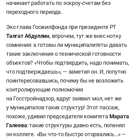
начинает работать по эскроу-счетам без
переходного периода.
Экс-глава Госжилфонда при президенте РТ
Талгат Абдуллин
, впрочем, тут же внес нотку
сомнения: а готовы ли муниципалитеты давать
такие заключения о технической готовности
объектов? «Чтобы подтвердить, надо понимать,
что подтверждаешь», — заметил он. И, попутно
поинтересовавшись, почему бы не возложить
контролирующие полномочия
на Госстройнадзор, вдруг заявил: мол, нет же
у муниципалов таких структур! Этот пассаж,
похоже, удивил председателя комитета
Марата
Галеева
: такие структуры давно есть, попенял
он коллеге. «Вы что-то быстро оторвались…» —