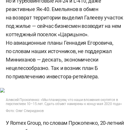
но и турбовинтовые Ан-24 и L-410, даже
реактивные Як-40. Емельянов в обмен
на возврат территории выделил Галееву участок
под жилье — сейчас бизнесмен возводит на нем
коттеджный поселок «Царицыно».
Но авиационные планы Геннадия Егоровича,
по словам наших источников, не поддержал
Минниханов — дескать, экономически
нецелесообразно. Так и возник план Б
по привлечению инвестора-ретейлера.
Алексей Прокопенко: «Мы планируем, что наши вложения окупятся в
перспективе 10–15 лет. Сдать объект намерены к концу мая 2020 года»
Фото: Олег Спиридонов
У Romex Group, по словам Прокопенко, 20-летний