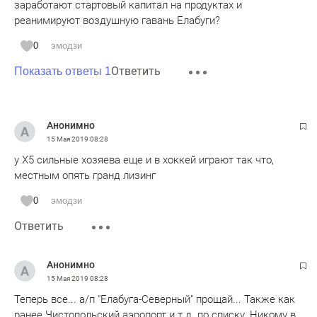
заработают стартовый капитал на продуктах и
реанимируют воздушную гавань Елабуги?
0
эмодзи
Ответить
Показать ответы 1
Анонимно
15 Мая 2019
08:28
у Х5 сильные хозяева еще и в хоккей играют так что,
местным опять гранд лизинг
0
эмодзи
Ответить
Анонимно
15 Мая 2019
08:28
Теперь все... а/п "Елабуга-Северный" прощай... Также как
ранее Чистопольский аэропорт и т.д. по списку. Никому в