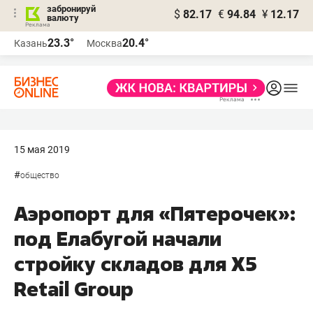
забронируй
$
82.17
€
94.84
¥
12.17
валюту
23.3°
20.4°
Казань
Москва
15 мая 2019
#
общество
Аэропорт для «Пятерочек»:
под Елабугой начали
стройку складов для X5
Retail Group