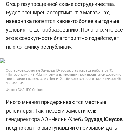
Group по упрощенной схеме сотрудничества.
Будет расширен ассортимент в магазинах,
наверняка появятся какие-то более выгодные
условия по ценообразованию. Полагаю, что все
это в совокупности благоприятно подействует
на экономику республики».
Согласно подсчетам Эдуарда Юнусова, в автограде работают 95
«Пятерочек» и 78 «Магнитов», а из местных производителей достойно
представлен только сам «Челны-Хлеб», сеть которого насчитывает 46
магазинов
Фото: «БИЗНЕС Online»
Иного мнения придерживаются местные
ретейлеры. Так, первый заместитель
гендиректора АО «Челны-Хлеб»
Эдуард Юнусов
,
неоднократно выступавший с призывом дать