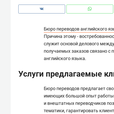
рынки, почему надо знать аксакал
чем интересен Оман?
Бюро переводов английского я
Причина этому - востребованнос
служит основой делового межд
получаемых заказов связано с п
английского языка.
Услуги предлагаемые к
Бюро переводов предлагает сво
Рекомендуем
Рекоме
имеющих большой опыт работы 
Как ГК «МИР ГРУПП» и ВТБ
150 ка
и внештатных переводчиков поз
создают оазис жилого
ID вме
тематики, гарантировать клиен
комфорта под Казанью
безоп