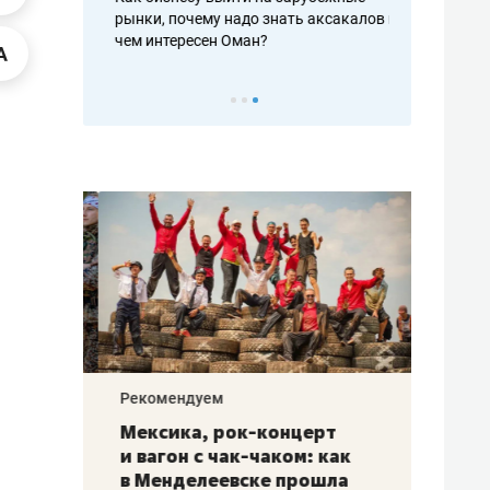
рафакте,
рынки, почему надо знать аксакалов и
о трехкратно
кредитов
чем интересен Оман?
клиентах и ч
Рекомендуем
Рекоме
ой
Мексика, рок-концерт
«Прор
и вагон с чак-чаком: как
30 ме
еским
в Менделеевске прошла
лечит