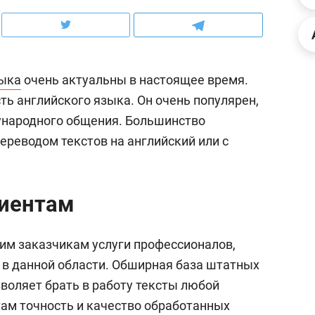
ов и
о трехкратном росте цен, дотошных
школьной формы о конт
клиентах и чудных запросах мастеров
налогах и развитии без 
зыка
очень актуальны в настоящее время.
ть английского языка. Он очень популярен,
ународного общения. Большинство
ереводом текстов на английский или с
лиентам
им заказчикам услуги профессионалов,
ндуем
Рекомендуем
в данной области. Обширная база штатных
мер до квартиры и Face
Опыт выживания в дик
воляет брать в работу тексты любой
сто ключа: какой будет
природе, работа
там точность и качество обработанных
асность в ЖК «Нова»
с ментальным и физич