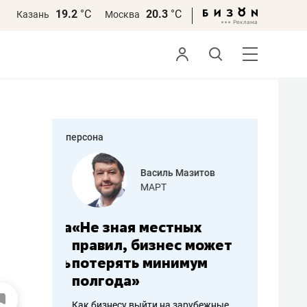
19.2
°С
20.3
°С
Казань
Москва
персона
еменова
Василь Мазитов
»
МАРТ
а: работа
«Не зная местных
«Мне лу
ечься
правил, бизнес может
не зара
вствовать
потерять минимум
чем пот
полгода»
репутац
пошиву
Как бизнесу выйти на зарубежные
Владелец от