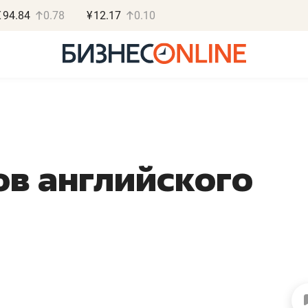
€
94.84
0.78
¥
12.17
0.10
в английского
Роман Ободец
Дарья С
«Готовые решения»
«Бросско
«Мне лучше
«Мама говорил
не заработать вообще,
помогает отвл
чем потерять
от болезни, чу
репутацию»
себя живой»
Владелец отделочной фирмы
Наследница бизнеса по 