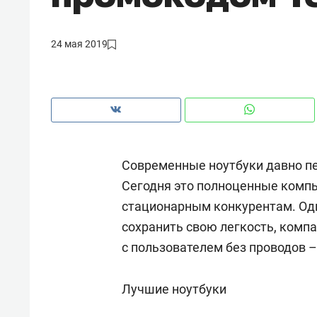
рынки, почему надо знать аксакал
чем интересен Оман?
24 мая 2019
Современные ноутбуки давно пе
Сегодня это полноценные комп
стационарным конкурентам. Одн
сохранить свою легкость, комп
с пользователем без проводов –
Рекомендуем
Рекоме
Как ГК «МИР ГРУПП» и ВТБ
150 ка
Лучшие ноутбуки
создают оазис жилого
ID вме
комфорта под Казанью
безоп