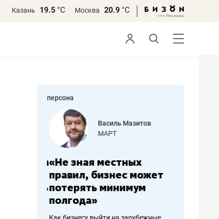
19.5
°С
20.9
°С
Казань
Москва
персона
еменова
Василь Мазитов
»
МАРТ
а: работа
«Не зная местных
«Мне лу
ечься
правил, бизнес может
не зара
вствовать
потерять минимум
чем пот
полгода»
репутац
пошиву
Как бизнесу выйти на зарубежные
Владелец от