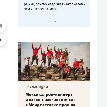
рафакте,
рынки, почему надо знать аксакалов и
о трехкратно
кредитов
чем интересен Оман?
клиентах и ч
Рекомендуем
Рекоме
ой
Мексика, рок-концерт
«Прор
и вагон с чак-чаком: как
30 ме
еским
в Менделеевске прошла
лечит