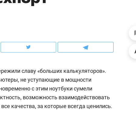
ов и
о трехкратном росте цен, дотошных
школьной формы о конт
клиентах и чудных запросах мастеров
налогах и развитии без 
режили славу «больших калькуляторов».
ьютеры, не уступающие в мощности
овременно с этим ноутбуки сумели
актность, возможность взаимодействовать
 все качества, за которые всегда ценились.
ндуем
Рекомендуем
мер до квартиры и Face
Опыт выживания в дик
сто ключа: какой будет
природе, работа
асность в ЖК «Нова»
с ментальным и физич