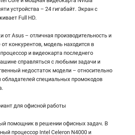
tel Core и мощная видеокарта Nvidia
яти устройства – 24 гигабайт. Экран с
ивает Full HD.
 от Asus – отличная производительность и
 от конкурентов, модель находится в
процессор и видеокарта последнего
ашине справляться с любыми задачи и
ственный недостаток модели – относительно
ля обладателей специальных промокодов
а.
риант для офисной работы
ый помощник в решении офисных задач. В
ый процессор Intel Celeron N4000 и