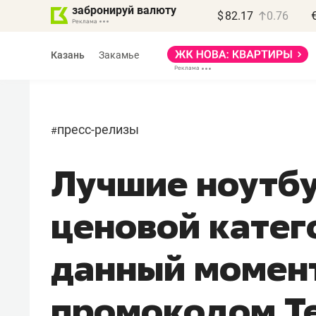
забронируй валюту
$
82.17
0.76
Казань
Закамье
пресс-релизы
#
Лучшие ноутбу
Василь Мазитов
МАРТ
ценовой катег
«Не зная местных
правил, бизнес может
данный момент
потерять минимум
полгода»
промокодом Т
Как бизнесу выйти на зарубежные