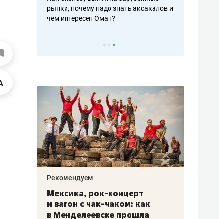
рафакте,
рынки, почему надо знать аксакалов и
о трехкратно
кредитов
чем интересен Оман?
клиентах и ч
Рекомендуем
Рекоме
ой
Мексика, рок-концерт
«Прор
и вагон с чак-чаком: как
30 ме
еским
в Менделеевске прошла
лечит