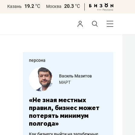
19.2
°С
20.3
°С
Казань
Москва
персона
еменова
Василь Мазитов
»
МАРТ
а: работа
«Не зная местных
«Мне лу
ечься
правил, бизнес может
не зара
вствовать
потерять минимум
чем пот
полгода»
репутац
пошиву
Как бизнесу выйти на зарубежные
Владелец от