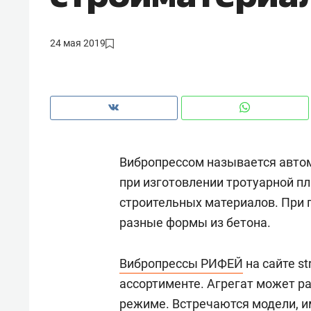
рынки, почему надо знать аксакал
чем интересен Оман?
24 мая 2019
Вибропрессом называется авто
при изготовлении тротуарной пл
строительных материалов. При
разные формы из бетона.
Рекомендуем
Рекоме
Вибропрессы РИФЕЙ
на сайте s
Как ГК «МИР ГРУПП» и ВТБ
150 ка
ассортименте. Агрегат может р
создают оазис жилого
ID вме
режиме. Встречаются модели, 
комфорта под Казанью
безоп