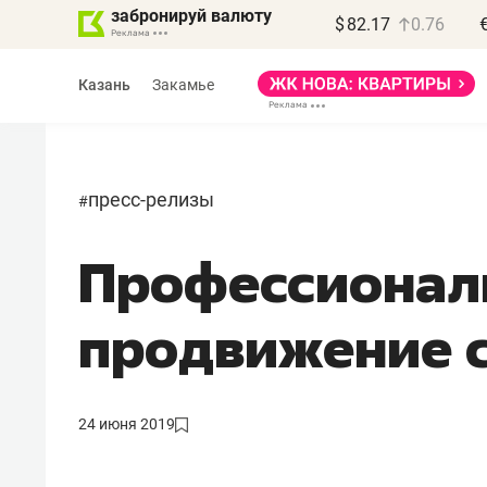
забронируй валюту
$
82.17
0.76
Казань
Закамье
пресс-релизы
#
Профессионал
Василь Мазитов
МАРТ
продвижение 
«Не зная местных
правил, бизнес может
потерять минимум
24 июня 2019
полгода»
Как бизнесу выйти на зарубежные