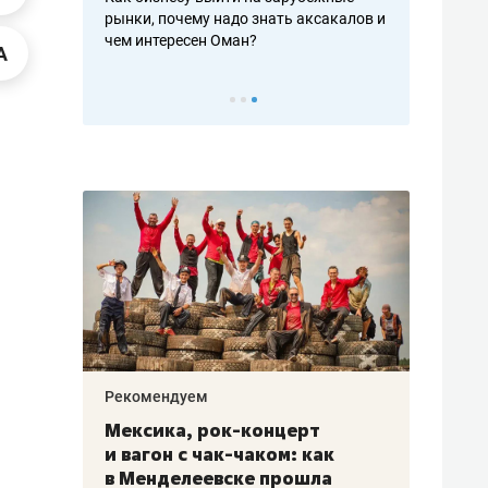
рафакте,
рынки, почему надо знать аксакалов и
о трехкратно
кредитов
чем интересен Оман?
клиентах и ч
Рекомендуем
Рекоме
ой
Мексика, рок-концерт
«Прор
и вагон с чак-чаком: как
30 ме
еским
в Менделеевске прошла
лечит