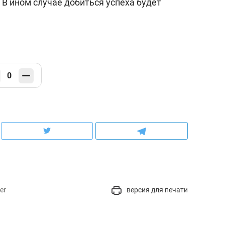
В ином случае добиться успеха будет
0
er
версия для печати