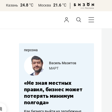
24.8
°С
21.6
°С
Казань
Москва
персона
еменова
Василь Мазитов
»
МАРТ
а: работа
«Не зная местных
«Мне лу
ечься
правил, бизнес может
не зара
вствовать
потерять минимум
чем пот
полгода»
репутац
пошиву
Как бизнесу выйти на зарубежные
Владелец от