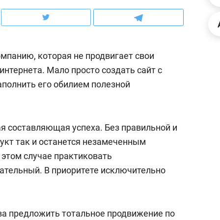
ов и
о трехкратном росте цен, дотошных
школьной формы о конт
клиентах и чудных запросах мастеров
налогах и развитии без 
мпанию, которая не продвигает свои
 интернета. Мало просто создать сайт с
полнить его обилием полезной
ая составляющая успеха. Без правильной и
укт так и останется незамеченным
 этом случае практиковать
ательный. В приоритете исключительно
ндуем
Рекомендуем
мер до квартиры и Face
Опыт выживания в дик
сто ключа: какой будет
природе, работа
а предложить тотальное продвижение по
асность в ЖК «Нова»
с ментальным и физич