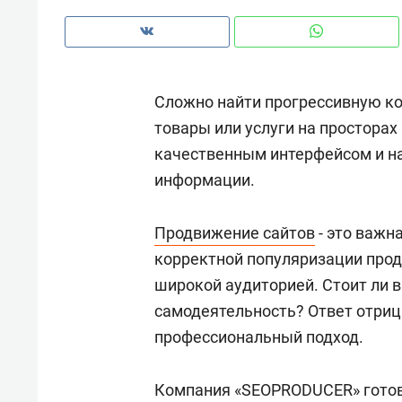
рынки, почему надо знать аксакал
чем интересен Оман?
Сложно найти прогрессивную ко
товары или услуги на просторах
качественным интерфейсом и на
информации.
Продвижение сайтов
- это важн
корректной популяризации прод
широкой аудиторией. Стоит ли в
самодеятельность? Ответ отриц
Рекомендуем
Рекоме
профессиональный подход.
Как ГК «МИР ГРУПП» и ВТБ
150 ка
создают оазис жилого
ID вме
Компания «SEOPRODUCER» готов
комфорта под Казанью
безоп