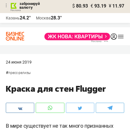
забронируй
$
80.93
€
93.19
¥
11.97
валюту
24.2°
28.3°
Казань
Москва
24 июня 2019
#
пресс-релизы
Краска для стен Flugger
В мире существует не так много признанных