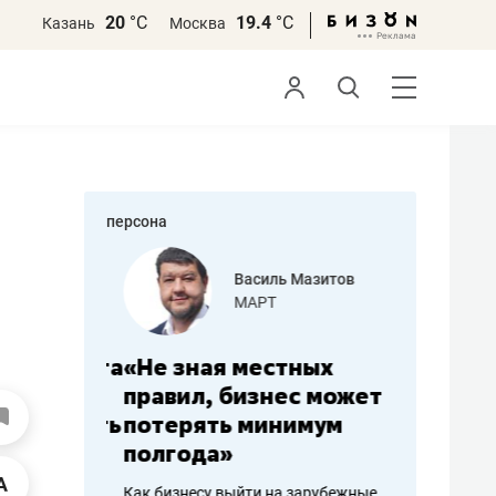
20
°С
19.4
°С
Казань
Москва
персона
еменова
Василь Мазитов
»
МАРТ
а: работа
«Не зная местных
«Мне лу
ечься
правил, бизнес может
не зара
вствовать
потерять минимум
чем пот
полгода»
репутац
пошиву
Как бизнесу выйти на зарубежные
Владелец от