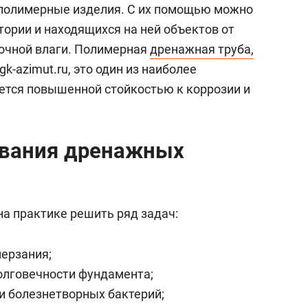
состоянием как основа
 полимерные изделия. С их помощью можно
антихрупких команд
ории и находящихся на ней объектов от
очной влаги. Полимерная
дренажная труба,
k-azimut.ru, это один из наиболее
ется повышенной стойкостью к коррозии и
вания дренажных
на практике решить ряд задач:
мерзания;
олговечности фундамента;
 и болезнетворных бактерий;