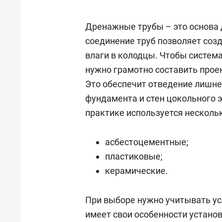
рынки, почему надо знать аксакал
чем интересен Оман?
Дренажные трубы – это основа
соединение труб позволяет соз
влаги в колодцы. Чтобы система
нужно грамотно составить прое
Это обеспечит отведение лишней
фундамента и стен цокольного 
практике используется нескольк
асбестоцементные;
пластиковые;
керамические.
Рекомендуем
Рекоме
Как ГК «МИР ГРУПП» и ВТБ
150 ка
При выборе нужно учитывать ус
создают оазис жилого
ID вме
имеет свои особенности устано
комфорта под Казанью
безоп