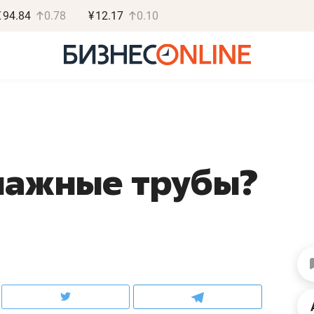
€
94.84
0.78
¥
12.17
0.10
нажные трубы?
Роман Ободец
Дарья С
«Готовые решения»
«Бросско
«Мне лучше
«Мама говорил
не заработать вообще,
помогает отвл
чем потерять
от болезни, чу
репутацию»
себя живой»
Владелец отделочной фирмы
Наследница бизнеса по 