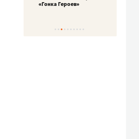
«Гонка Героев»
Казан