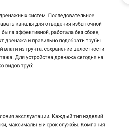
ов и
о трехкратном росте цен, дотошных
школьной формы о конт
клиентах и чудных запросах мастеров
налогах и развитии без 
 дренажных систем. Последовательное
давать каналы для отведения избыточной
 была эффективной, работала без сбоев,
кт дренажа и правильно подобрать трубы.
 влаги из грунта, сохранение целостности
этажа. Для устройства дренажа сегодня на
о видов труб:
ндуем
Рекомендуем
мер до квартиры и Face
Опыт выживания в дик
ловия эксплуатации. Каждый тип изделий
сто ключа: какой будет
природе, работа
вки, максимальный срок службы. Компания
асность в ЖК «Нова»
с ментальным и физич