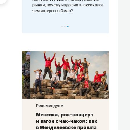
рафакте,
рынки, почему надо знать аксакалов и
о трехкратно
кредитов
чем интересен Оман?
клиентах и ч
Рекомендуем
Рекоме
ой
Мексика, рок-концерт
«Прор
и вагон с чак-чаком: как
30 ме
еским
в Менделеевске прошла
лечит