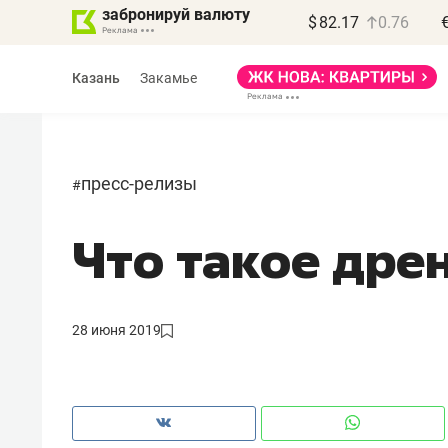
забронируй валюту
$
82.17
0.76
Казань
Закамье
пресс-релизы
#
Что такое дре
Василь Мазитов
МАРТ
«Не зная местных
28 июня 2019
правил, бизнес может
потерять минимум
полгода»
Как бизнесу выйти на зарубежные