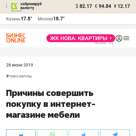
забронируй
$
82.17
€
94.84
¥
12.17
валюту
17.8°
18.7°
Казань
Москва
28 июня 2019
#
пресс-релизы
Причины совершить
покупку в интернет-
магазине мебели