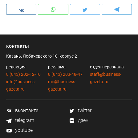
контакты
Казань, Лобачевского 10, корпус 2
редакция
реклама
отдел персонала
8 (843) 202-12-10
8 (843) 203-48-47
staff@business-
info@business-
mir@business-
gazeta.ru
gazeta.ru
gazeta.ru
вконтакте
twitter
telegram
дзен
youtube