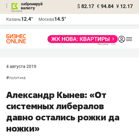
забронируй
$
82.17
€
94.84
¥
12.17
валюту
12.4°
14.5°
Казань
Москва
4 августа 2019
#
политика
Александр Кынев: «От
системных либералов
давно остались рожки да
ножки»