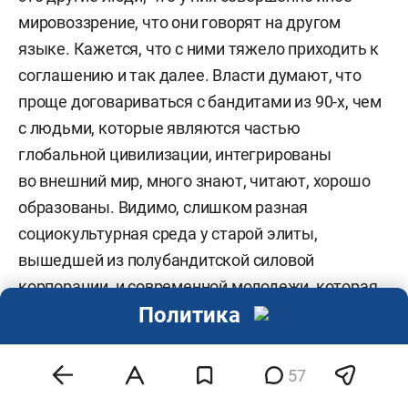
мировоззрение, что они говорят на другом
языке. Кажется, что с ними тяжело приходить к
соглашению и так далее. Власти думают, что
проще договариваться с бандитами из 90-х, чем
с людьми, которые являются частью
глобальной цивилизации, интегрированы
во внешний мир, много знают, читают, хорошо
образованы. Видимо, слишком разная
социокультурная среда у старой элиты,
вышедшей из полубандитской силовой
корпорации, и современной молодежи, которая
Политика
абсолютно другая, вполне интеллигентная. Два
мира, два образа жизни.
57
— Сюда же можно отнести и страх перед