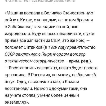
«ГАЗ-4» пикап 1934 года. Настоящий участник войны
«Машина воевала в Великую Отечественную
войну в Китае, с японцами, ее потом бросили
в Забайкалье, там ездили на ней, всю
изуродовали. Буду ее восстанавливать, я уже
привез все запчасти из США, это же Ford, —
поясняет Ситдиков (
в 1929 году правительство
СССР заключило с Генри Фордом договор
о техническом сотрудничестве
—
прим. ред.
).
— Восстановить ее сложно, но это будет просто
красавица. В России их, по-моему, не больше 6
штук. Одну, насколько знаю, в Казани
восстановили. Но моя с документами, она
на учете стояла, у меня более ценный
экземпляр».