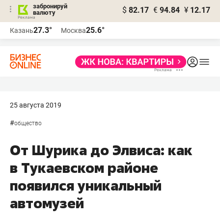
забронируй
$
82.17
€
94.84
¥
12.17
валюту
27.3°
25.6°
Казань
Москва
25 августа 2019
#
общество
От Шурика до Элвиса: как
в Тукаевском районе
появился уникальный
автомузей