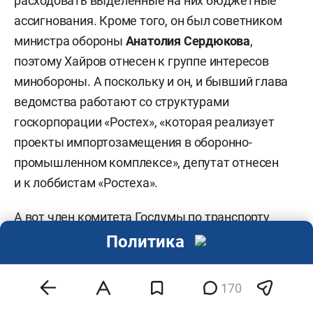
расходовать выделенные на них бюджетные
ассигнования. Кроме того, он был советником
министра обороны
Анатолия Сердюкова
,
поэтому Хайров отнесен к группе интересов
минобороны. А поскольку и он, и бывший глава
ведомства работают со структурами
госкорпорации «Ростех», «которая реализует
проекты импортозамещения в оборонно-
промышленном комплексе», депутат отнесен
и к лоббистам «Ростеха».
А вот член комитета Госдумы по транспорту
и строительству
Иршат Минкин
, по мнению
Политика
аналитиков, формально якобы лоббирует
республику, однако участвовал только
170
в принятии трех законов — и то не как основной