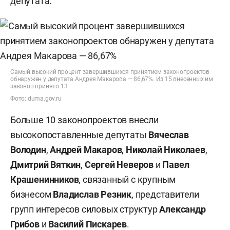
депутата.
Самый высокий процент завершившихся принятием законопроектов
обнаружен у депутата Андрея Макарова — 86,67%. Из 15 внесенных им
законов принято 13
Фото: duma.gov.ru
Больше 10 законопроектов внесли
высокопоставленные депутаты
Вячеслав
Володин
,
Андрей Макаров
,
Николай Николаев
,
Дмитрий Вяткин
,
Сергей Неверов
и
Павел
Крашенинников
, связанный с крупным
бизнесом
Владислав Резник
, представители
групп интересов силовых структур
Александр
Грибов
и
Василий Пискарев
.