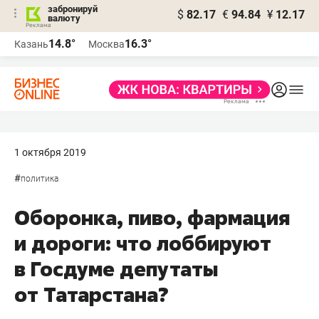
забронируй
$
82.17
€
94.84
¥
12.17
валюту
14.8°
16.3°
Казань
Москва
1 октября 2019
#
политика
Оборонка, пиво, фармация
и дороги: что лоббируют
в Госдуме депутаты
от Татарстана?