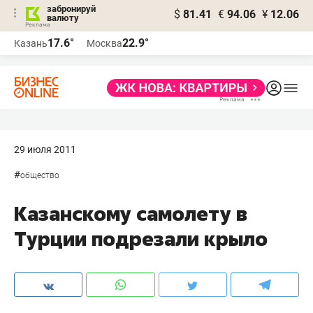
забронируй
$
81.41
€
94.06
¥
12.06
валюту
17.6°
22.9°
Казань
Москва
29 июля 2011
#
общество
Казанскому самолету в
Турции подрезали крыло