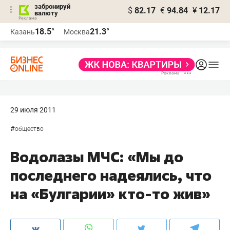
забронируй
$
82.17
€
94.84
¥
12.17
валюту
18.5°
21.3°
Казань
Москва
29 июля 2011
#
общество
Водолазы МЧС: «Мы до
последнего надеялись, что
на «Булгарии» кто-то жив»