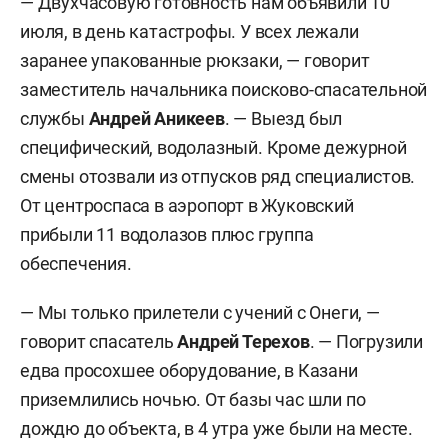
— Двухчасовую готовность нам объявили 10
июля, в день катастрофы. У всех лежали
заранее упакованные рюкзаки, — говорит
заместитель начальника поисково-спасательной
службы
Андрей Аникеев
. — Выезд был
специфический, водолазный. Кроме дежурной
смены отозвали из отпусков ряд специалистов.
От центроспаса в аэропорт в Жуковский
прибыли 11 водолазов плюс группа
обеспечения.
— Мы только прилетели с учений с Онеги, —
говорит спасатель
Андрей Терехов
. — Погрузили
едва просохшее оборудование, в Казани
приземлились ночью. От базы час шли по
дождю до объекта, в 4 утра уже были на месте.