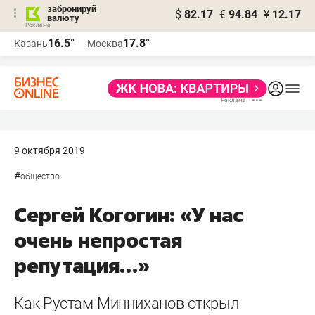
забронируй
$
82.17
€
94.84
¥
12.17
валюту
16.5°
17.8°
Казань
Москва
9 октября 2019
#
общество
Сергей Когогин: «У нас
очень непростая
репутация…»
Как Рустам Минниханов открыл