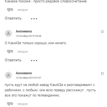
Камаза похоже - просто рядовое словосочетание.
0
эмодзи
Ответить
Анонимно
10 Октября 2019
05:48
О КамАЗе только хорошо, или ничего.
0
эмодзи
Ответить
Анонимно
10 Октября 2019
07:47
пусть едут на любой завод КамАЗа и разговаривают с
рабочими..с любым..они всю правду расскажут ..пусть
все это покажут по телевидению..
0
эмодзи