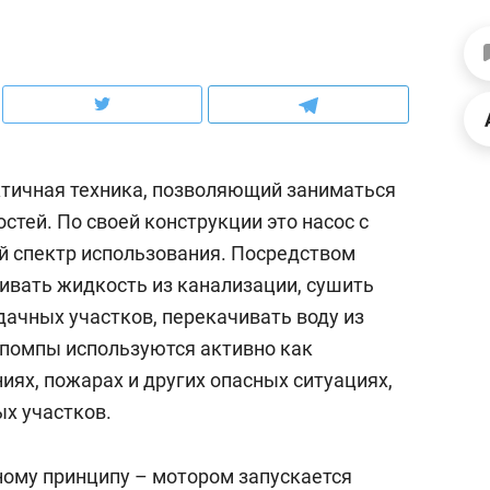
ов и
о трехкратном росте цен, дотошных
школьной формы о конт
клиентах и чудных запросах мастеров
налогах и развитии без 
тичная техника, позволяющий заниматься
стей. По своей конструкции это насос с
 спектр использования. Посредством
ивать жидкость из канализации, сушить
дачных участков, перекачивать воду из
опомпы используются активно как
ях, пожарах и других опасных ситуациях,
ндуем
Рекомендуем
ых участков.
мер до квартиры и Face
Опыт выживания в дик
сто ключа: какой будет
природе, работа
ому принципу – мотором запускается
асность в ЖК «Нова»
с ментальным и физич