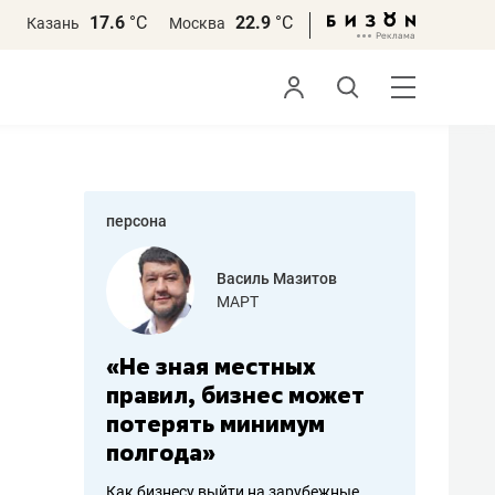
17.6
°С
22.9
°С
Казань
Москва
персона
еменова
Василь Мазитов
»
МАРТ
а: работа
«Не зная местных
«Мне лу
ечься
правил, бизнес может
не зара
вствовать
потерять минимум
чем пот
полгода»
репутац
пошиву
Как бизнесу выйти на зарубежные
Владелец от