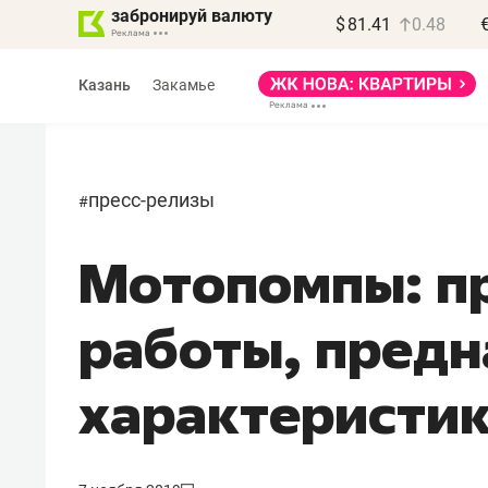
забронируй валюту
$
81.41
0.48
Казань
Закамье
пресс-релизы
#
Мотопомпы: п
Василь Мазитов
МАРТ
работы, предн
«Не зная местных
правил, бизнес может
характеристи
потерять минимум
полгода»
Как бизнесу выйти на зарубежные