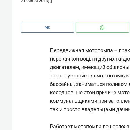
7 ноября 2019
рынки, почему надо знать аксакал
чем интересен Оман?
Передвижная мотопомпа – прак
перекачкой воды и других жидко
двигателем, имеющий обширный
такого устройства можно выкач
бассейны, заниматься поливом 
колодцев. По этой причине мот
коммунальщиками при затоплени
Рекомендуем
Рекоме
так и просто владельцами дачн
Как ГК «МИР ГРУПП» и ВТБ
150 ка
создают оазис жилого
ID вме
Работает
мотопомпа
по несложн
комфорта под Казанью
безоп