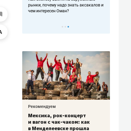
рафакте,
рынки, почему надо знать аксакалов и
о трехкратно
кредитов
чем интересен Оман?
клиентах и ч
Рекомендуем
Рекоме
ой
Мексика, рок-концерт
«Прор
и вагон с чак-чаком: как
30 ме
еским
в Менделеевске прошла
лечит