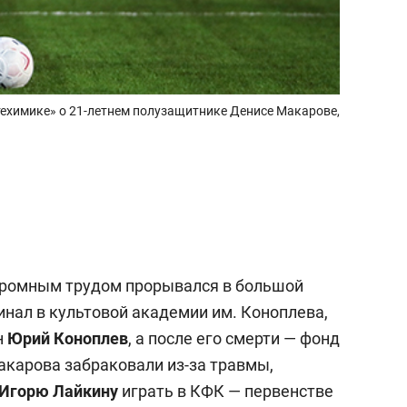
техимике» о 21-летнем полузащитнике Денисе Макарове,
громным трудом прорывался в большой
инал в культовой академии им. Коноплева,
н
Юрий Коноплев
, а после его смерти — фонд
Макарова забраковали из-за травмы,
Игорю Лайкину
играть в КФК — первенстве