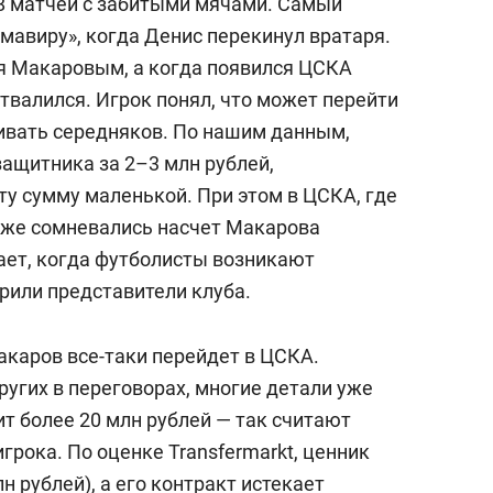
8 матчей с забитыми мячами. Самый
мавиру», когда Денис перекинул вратаря.
я Макаровым, а когда появился ЦСКА
твалился. Игрок понял, что может перейти
ривать середняков. По нашим данным,
ащитника за 2–3 млн рублей,
ту сумму маленькой. При этом в ЦСКА, где
оже сомневались насчет Макарова
гает, когда футболисты возникают
орили представители клуба.
каров все-таки перейдет в ЦСКА.
угих в переговорах, многие детали уже
т более 20 млн рублей — так считают
грока. По оценке Transfermarkt, ценник
н рублей), а его контракт истекает