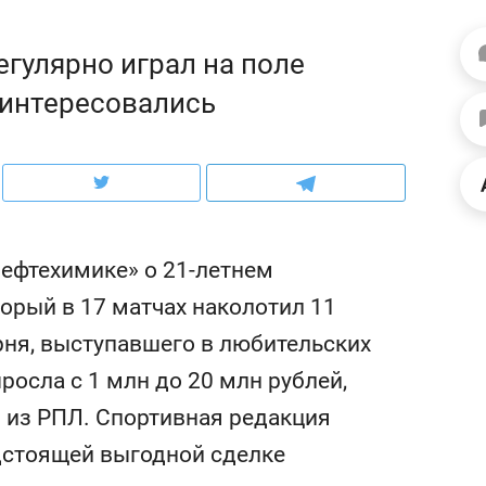
ов и
о трехкратном росте цен, дотошных
школьной формы о конт
клиентах и чудных запросах мастеров
налогах и развитии без 
гулярно играл на поле
заинтересовались
Нефтехимике» о 21-летнем
орый в 17 матчах наколотил 11
рня, выступавшего в любительских
ыросла с 1 млн до 20 млн рублей,
ндуем
Рекомендуем
б из РПЛ. Спортивная редакция
мер до квартиры и Face
Опыт выживания в дик
сто ключа: какой будет
природе, работа
дстоящей выгодной сделке
асность в ЖК «Нова»
с ментальным и физич