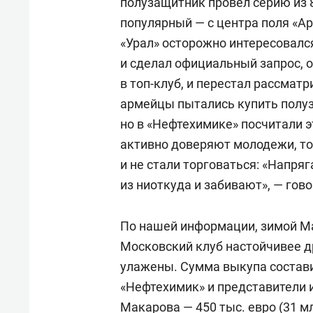
полузащитник провел серию из 
популярный — с центра поля «Ар
«Урал» осторожно интересовалс
и сделал официальный запрос, о
в топ-клуб, и перестал рассмат
армейцы пытались купить полуз
но в «Нефтехимике» посчитали э
активно доверяют молодежи, т
и не стали торговаться: «Напря
из ниоткуда и забивают», — гов
По нашей информации, зимой Ма
Московский клуб настойчивее др
улажены. Сумма выкупа состави
«Нефтехимик» и представители и
Макарова — 450 тыс. евро (31 мл