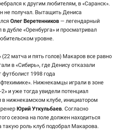
ебрался к другим любителям, в «Саранск».
он не получал. Вытащить Дениса
ился
Олег Веретенников
— легендарный
л в дубле «Оренбурга» и просматривал
любительском уровне.
 (22 матча и пять голов) Макаров все равно
гали в «Сибирь», где Денису отказали
 футболист 1998 года
ефтехимике». Нижнекамцы играли в зоне
2» и уже тогда увидели потенциал
и в нижнекамском клубе, инициатором
тренер
Юрий Уткульбаев
. Согласно
того сезона на поле должен находиться
На такую роль клуб подобрал Макарова.