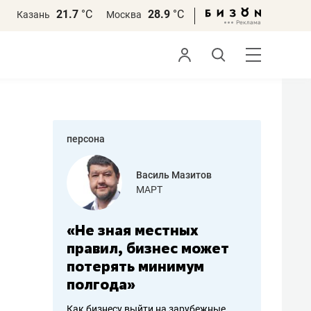
21.7
°С
28.9
°С
Казань
Москва
персона
еменова
Василь Мазитов
»
МАРТ
а: работа
«Не зная местных
«Мне лу
ечься
правил, бизнес может
не зара
вствовать
потерять минимум
чем пот
полгода»
репутац
пошиву
Как бизнесу выйти на зарубежные
Владелец от