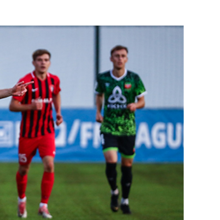
состоянием как основа
антихрупких команд