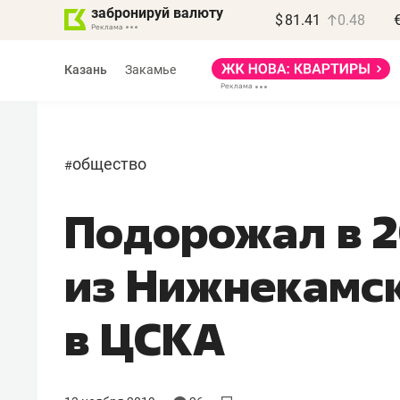
забронируй валюту
$
81.41
0.48
Казань
Закамье
общество
#
Подорожал в 2
Василь Мазитов
МАРТ
из Нижнекамс
«Не зная местных
правил, бизнес может
в ЦСКА
потерять минимум
полгода»
Как бизнесу выйти на зарубежные