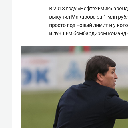
В 2018 году «Нефтехимик» аренд
выкупил Макарова за 1 млн рубл
просто под новый лимит и у кот
и лучшим бомбардиром команд