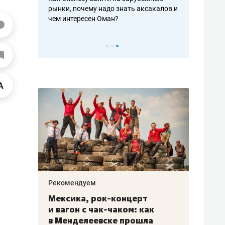
рафакте,
рынки, почему надо знать аксакалов и
о трехкратно
кредитов
чем интересен Оман?
клиентах и ч
Рекомендуем
Рекоме
ой
Мексика, рок-концерт
«Прор
и вагон с чак-чаком: как
30 ме
еским
в Менделеевске прошла
лечит