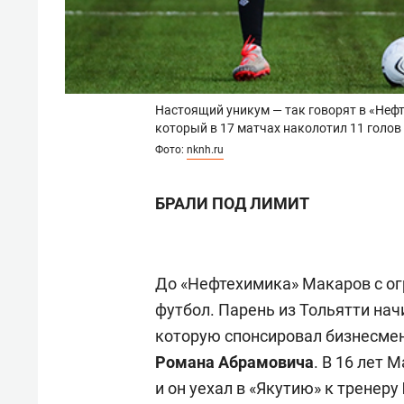
Настоящий уникум — так говорят в «Неф
который в 17 матчах наколотил 11 голов
Фото:
nknh.ru
БРАЛИ ПОД ЛИМИТ
До «Нефтехимика» Макаров с о
футбол. Парень из Тольятти нач
которую спонсировал бизнесме
Романа Абрамовича
. В 16 лет 
и он уехал в «Якутию» к тренеру