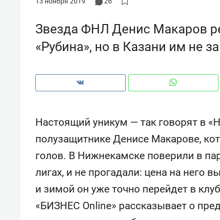
13 ноября 2019
26
рынки, почему надо знать аксакал
чем интересен Оман?
Звезда ФНЛ Денис Макаров ре
«Рубина», но в Казани им не 
Настоящий уникум — так говорят в «
полузащитнике Денисе Макарове, кот
голов. В Нижнекамске поверили в па
лигах, и не прогадали: цена на него в
Рекомендуем
Рекоме
и зимой он уже точно перейдет в клу
Как ГК «МИР ГРУПП» и ВТБ
150 ка
создают оазис жилого
ID вме
«БИЗНЕС Online» рассказывает о пре
комфорта под Казанью
безоп