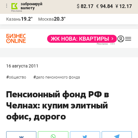
забронируй
$
82.17
€
94.84
¥
12.17
валюту
19.2°
20.3°
Казань
Москва
16 августа 2011
#
#
общество
дело пенсионного фонда
Пенсионный фонд РФ в
Челнах: купим элитный
офис, дорого