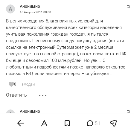
Анонимно
16 Августа 2011
00:00
В целях «создания благоприятных условий для
качественного обслуживания всех категорий населения,
учитывая пожелания граждан города», я пытался
предложить Пенсионному фонду покупку здания (кстати
ссылка на электронный Супермаркет уже 2 месяца
присутствует на главной странице), на котором кстати ПФ
бы еще и сэкономил 100 млн.рублей. Но увы… С
любопытными подробностями позже направлю открытое
письмо в Б-О, если вызовет интерес – опубликуют…
0
эмодзи
Ответить
Анонимно
16 Августа 2011
00:00
51
Фаттахов и Миронов - давние друзья. Миронов - владелец
Еврогрупп)))