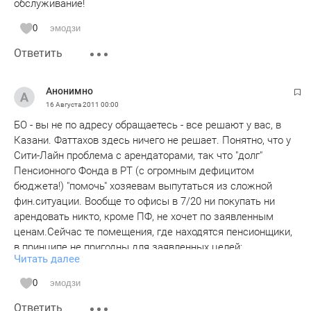
обслуживание!
0
эмодзи
Ответить
Анонимно
16 Августа 2011
00:00
БО - вы не по адресу обращаетесь - все решают у вас, в
Казани. Фаттахов здесь ничего не решает. Понятно, что у
Сити-Лайн проблема с арендаторами, так что "долг"
Пенсионного Фонда в РТ (с огромным дефицитом
бюджета!) "помочь" хозяевам выпутаться из сложной
фин.ситуации. Вообще то офисы в 7/20 ни покупать ни
арендовать никто, кроме ПФ, не хочет по заявленным
ценам.Сейчас те помещения, где находятся пенсионщики,
в принципе не пригодны для заявленных целей:
Читать далее
отсутствует стоянка и нормальные подъездные пути,
узкий тротуар и подъезд, узкая и единственная лестница,
0
эмодзи
отсутствие вентиляции и системы пожаротушения...
Ответить
Дальше могут продолжить сотрудницы.