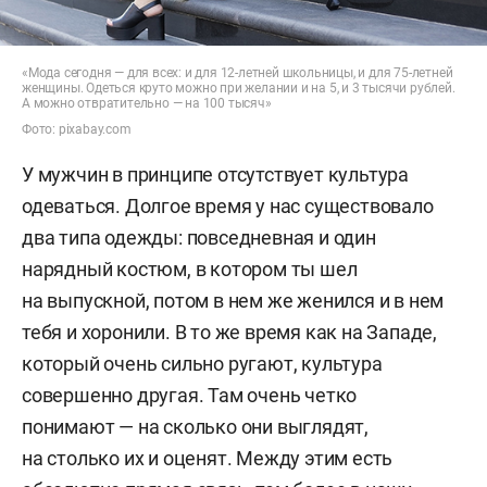
«Мода сегодня — для всех: и для 12-летней школьницы, и для 75-летней
женщины. Одеться круто можно при желании и на 5, и 3 тысячи рублей.
А можно отвратительно — на 100 тысяч»
Фото: pixabay.com
У мужчин в принципе отсутствует культура
одеваться. Долгое время у нас существовало
два типа одежды: повседневная и один
нарядный костюм, в котором ты шел
на выпускной, потом в нем же женился и в нем
тебя и хоронили. В то же время как на Западе,
который очень сильно ругают, культура
совершенно другая. Там очень четко
понимают — на сколько они выглядят,
на столько их и оценят. Между этим есть