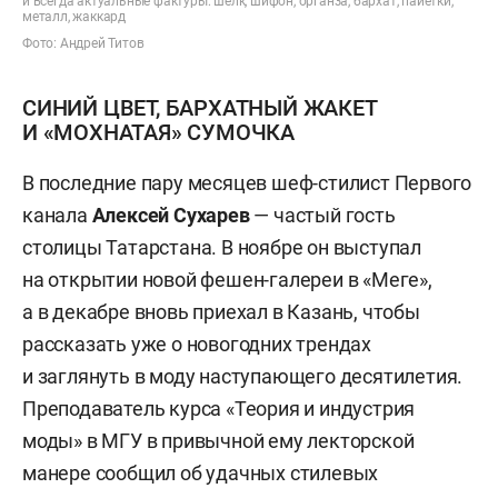
и всегда актуальные фактуры: шелк, шифон, органза, бархат, пайетки,
металл, жаккард
Фото: Андрей Титов
СИНИЙ ЦВЕТ, БАРХАТНЫЙ ЖАКЕТ
И «МОХНАТАЯ» СУМОЧКА
В последние пару месяцев шеф-стилист Первого
канала
Алексей Сухарев
— частый гость
столицы Татарстана. В ноябре он выступал
на открытии новой фешен-галереи в «Меге»,
а в декабре вновь приехал в Казань, чтобы
рассказать уже о новогодних трендах
и заглянуть в моду наступающего десятилетия.
Преподаватель курса «Теория и индустрия
моды» в МГУ в привычной ему лекторской
манере сообщил об удачных стилевых