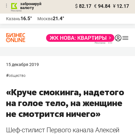
забронируй
$
82.17
€
94.84
¥
12.17
валюту
16.5°
21.4°
Казань
Москва
15 декабря 2019
#
общество
«Круче смокинга, надетого
на голое тело, на женщине
не смотрится ничего»
Шеф-стилист Первого канала Алексей