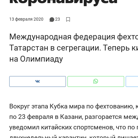
рынки, почему надо знать аксакалов и
о тре
чем интересен Оман?
клиен
13 февраля 2020
23
Международная федерация фехто
Татарстан в сегрегации. Теперь к
на Олимпиаду
Вокруг этапа Кубка мира по фехтованию, 
Рекомендуем
Рекомендуем
по 23 февраля в Казани, разгорается ме
Как ГК «МИР ГРУПП» и ВТБ
150 камер д
уведомил китайских спортсменов, что по 
создают оазис жилого
ID вместо к
комфорта под Казанью
безопаснос
двухнедельный карантин, который лишае