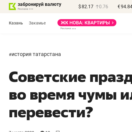
забронируй валюту
$
82.17
0.76
€
94.8
Казань
Закамье
история татарстана
#
Советские празд
во время чумы и
перевести?