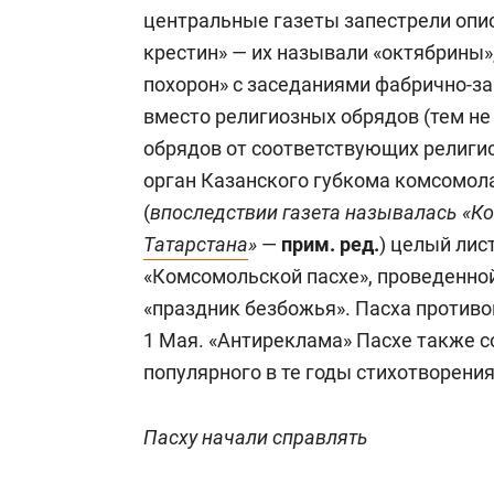
центральные газеты запестрели опи
крестин» — их называли «октябрины», 
похорон» с заседаниями фабрично-з
вместо религиозных обрядов (тем не
обрядов от соответствующих религи
орган Казанского губкома комсомол
(
впоследствии газета называлась «Ко
Татарстана
»
—
прим. ред.
) целый лис
«Комсомольской пасхе», проведенной
«праздник безбожья». Пасха против
1 Мая. «Антиреклама» Пасхе также 
популярного в те годы стихотворения
Пасху начали справлять