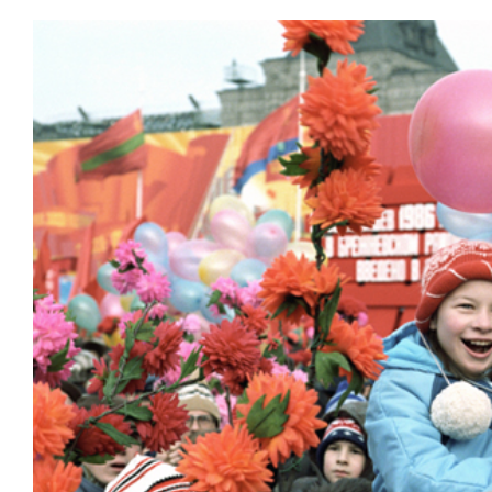
состоянием
антихрупк