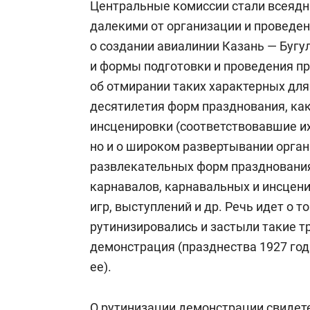
Центральные комиссии стали всеядн
далекими от организации и проведе
о создании авиалинии Казань — Бугу
и формы подготовки и проведения пр
об отмирании таких характерных для
десятилетия форм празднования, ка
инсценировки (соответствовавшие их
но и о широком развертывании орга
развлекательных форм празднования
карнавалов, карнавальных и инсцен
игр, выступлений и др. Речь идет о то
рутинизировались и застыли такие 
демонстрация (празднества 1927 го
ее).
О рутинизации демонстрации свидет