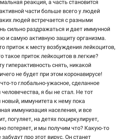
мальная реакция, а часть становится
активной части больше всего у людей
таких людей встречается с разными
ень сильно раздражаться и дает иммунной
ю и самую активную защиту организма.
то приток к месту возбуждения лейкоцитов,
то такое приток лейкоцитов в легкие?
эту гиперактивность снять, никакой
ичего не будет при этом коронавирусе!
о что-то глобально-ужасное, сделанное
человечества, я бы не стал. Не тот
н новый, иммунитета к нему пока
енная иммунизация населения, и все
ит, погуляет, на детях поциркулирует,
но потеряет, и мы получим что? Какую-то
забудут про этот вирус. Он станет