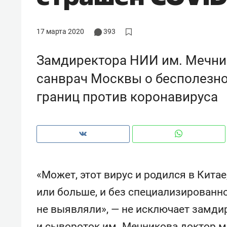
рынки, почему надо знать аксакал
чем интересен Оман?
17 марта 2020
393
Замдиректора НИИ им. Мечни
санврач Москвы о бесполезно
границ против коронавируса
«Может, этот вирус и родился в Китае,
Рекомендуем
Рекоме
или больше, и без специализированно
Как ГК «МИР ГРУПП» и ВТБ
150 ка
не выявляли», — не исключает замди
создают оазис жилого
ID вме
комфорта под Казанью
безоп
и сывороток им. Мечникова доктор м