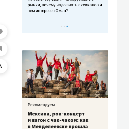
рафакте,
рынки, почему надо знать аксакалов и
о трехкратно
кредитов
чем интересен Оман?
клиентах и ч
Рекомендуем
Рекоме
ой
Мексика, рок-концерт
«Прор
и вагон с чак-чаком: как
30 ме
еским
в Менделеевске прошла
лечит