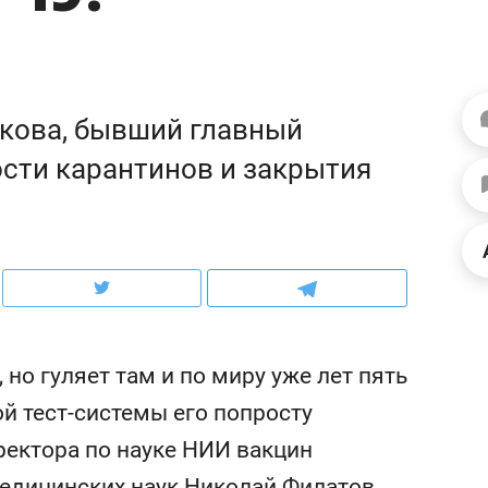
ов и
о трехкратном росте цен, дотошных
школьной формы о конт
клиентах и чудных запросах мастеров
налогах и развитии без 
кова, бывший главный
сти карантинов и закрытия
 но гуляет там и по миру уже лет пять
ндуем
Рекомендуем
й тест-системы его попросту
мер до квартиры и Face
Опыт выживания в дик
ректора по науке НИИ вакцин
сто ключа: какой будет
природе, работа
асность в ЖК «Нова»
с ментальным и физич
едицинских наук Николай Филатов.