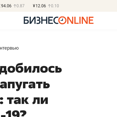
€
94.06
0.87
¥
12.06
0.10
интервью
адобилось
Роман Ободец
Дарья С
«Готовые решения»
«Бросско
напугать
«Мне лучше
«Мама говорил
не заработать вообще,
помогает отвл
 так ли
чем потерять
от болезни, чу
репутацию»
себя живой»
-19?
Владелец отделочной фирмы
Наследница бизнеса по 