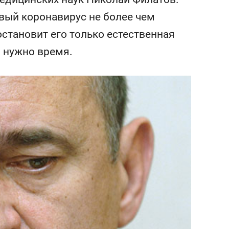
состоянием как основа
овый коронавирус не более чем
антихрупких команд
становит его только естественная
 нужно время.