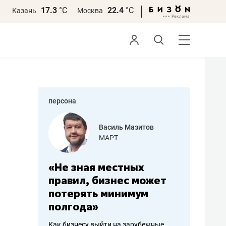
17.3
°С
22.4
°С
Казань
Москва
персона
еменова
Василь Мазитов
»
МАРТ
а: работа
«Не зная местных
«Мне лу
ечься
правил, бизнес может
не зара
вствовать
потерять минимум
чем пот
полгода»
репутац
пошиву
Как бизнесу выйти на зарубежные
Владелец от