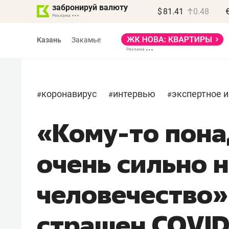
забронируй валюту
$
81.41
0.48
Казань
Закамье
коронавирус
интервью
экспертное 
#
#
#
«Кому-то пон
Василь Мазитов
МАРТ
очень сильно 
«Не зная местных
правил, бизнес может
человечество»:
потерять минимум
полгода»
страшен COVID
Как бизнесу выйти на зарубежные