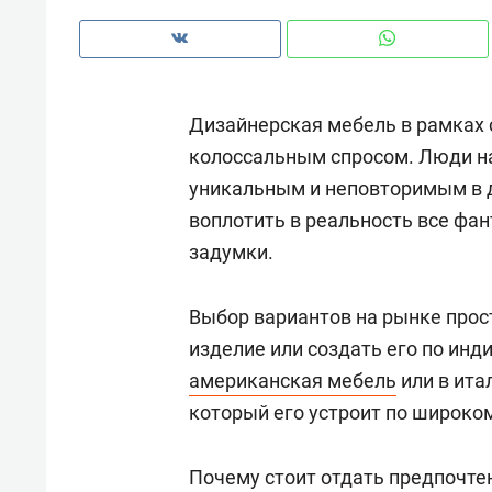
рынки, почему надо знать аксакал
чем интересен Оман?
Дизайнерская мебель в рамках 
колоссальным спросом. Люди н
уникальным и неповторимым в 
воплотить в реальность все фа
задумки.
Выбор вариантов на рынке прос
изделие или создать его по инд
американская мебель
или в ита
Рекомендуем
Рекоме
который его устроит по широко
Как ГК «МИР ГРУПП» и ВТБ
150 ка
создают оазис жилого
ID вме
Почему стоит отдать предпочте
комфорта под Казанью
безоп