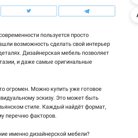
ов и
о трехкратном росте цен, дотошных
школьной формы о конт
клиентах и чудных запросах мастеров
налогах и развитии без 
современности пользуется просто
ашли возможность сделать свой интерьер
деталях. Дизайнерская мебель позволяет
нтазии, и даже самые оригинальные
то огромен. Можно купить уже готовое
ивидуальному эскизу. Это может быть
льянском стиле. Каждый найдёт формат,
ндуем
Рекомендуем
му перечню факторов.
мер до квартиры и Face
Опыт выживания в дик
сто ключа: какой будет
природе, работа
ние именно дизайнерской мебели?
асность в ЖК «Нова»
с ментальным и физич