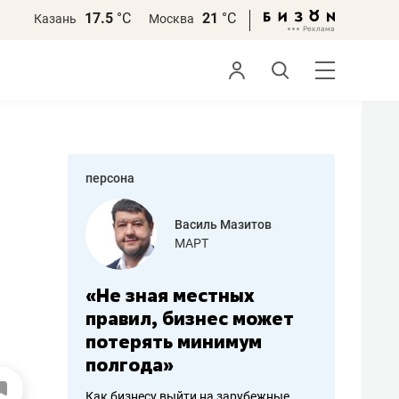
17.5
°С
21
°С
Казань
Москва
персона
еменова
Василь Мазитов
»
МАРТ
а: работа
«Не зная местных
«Мне лу
ечься
правил, бизнес может
не зара
вствовать
потерять минимум
чем пот
полгода»
репутац
пошиву
Как бизнесу выйти на зарубежные
Владелец от