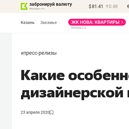
забронируй валюту
$
81.41
0.48
Казань
Закамье
пресс-релизы
#
Какие особенн
Василь Мазитов
МАРТ
дизайнерской
«Не зная местных
правил, бизнес может
потерять минимум
23 апреля 2020
полгода»
Как бизнесу выйти на зарубежные