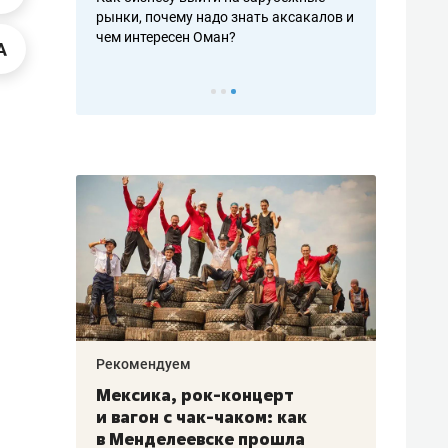
рафакте,
рынки, почему надо знать аксакалов и
о трехкратно
кредитов
чем интересен Оман?
клиентах и ч
Рекомендуем
Рекоме
ой
Мексика, рок-концерт
«Прор
и вагон с чак-чаком: как
30 ме
еским
в Менделеевске прошла
лечит