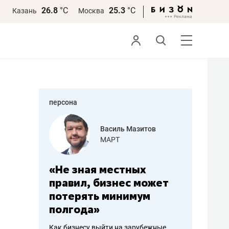
26.8
°С
25.3
°С
Казань
Москва
персона
еменова
Василь Мазитов
»
МАРТ
а: работа
«Не зная местных
«Мне лу
ечься
правил, бизнес может
не зара
вствовать
потерять минимум
чем пот
полгода»
репутац
пошиву
Как бизнесу выйти на зарубежные
Владелец от