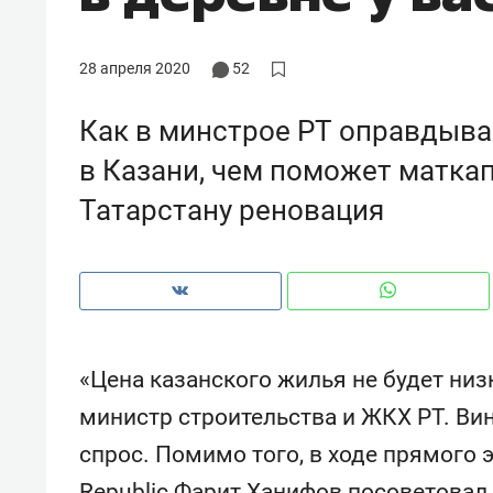
рынки, почему надо знать аксакал
чем интересен Оман?
28 апреля 2020
52
Как в минстрое РТ оправдыва
в Казани, чем поможет маткап
Татарстану реновация
«Цена казанского жилья не будет низ
Рекомендуем
Рекоме
министр строительства и ЖКХ РТ. Ви
Как ГК «МИР ГРУПП» и ВТБ
150 ка
спрос. Помимо того, в ходе прямого 
создают оазис жилого
ID вме
комфорта под Казанью
безоп
Republic Фарит Ханифов посоветова