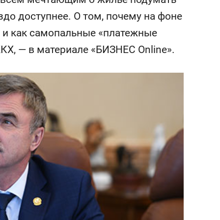
состоянием как основа
здо доступнее. О том, почему на фоне
антихрупких команд
 и как самопальные «платежные
КХ, — в материале «БИЗНЕС Online».