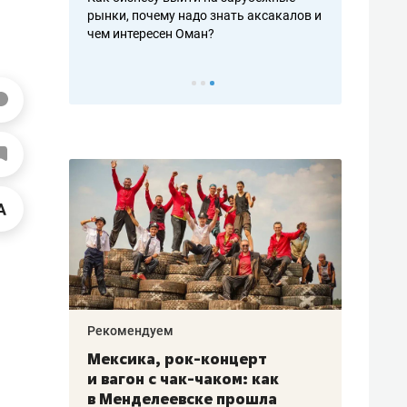
рафакте,
рынки, почему надо знать аксакалов и
о трехкратно
кредитов
чем интересен Оман?
клиентах и ч
Рекомендуем
Рекоме
ой
Мексика, рок-концерт
«Прор
и вагон с чак-чаком: как
30 ме
еским
в Менделеевске прошла
лечит