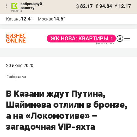
забронируй
$
82.17
€
94.84
¥
12.17
валюту
12.4°
14.5°
Казань
Москва
20 июня 2020
#
общество
В Казани ждут Путина,
Шаймиева отлили в бронзе,
а на «Локомотиве» –
загадочная VIP-яхта