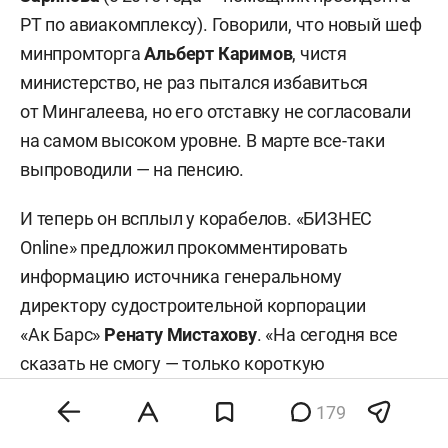
РТ по авиакомплексу). Говорили, что новый шеф
минпромторга
Альберт Каримов
, чистя
министерство, не раз пытался избавиться
от Мингалеева, но его отставку не согласовали
на самом высоком уровне. В марте все-таки
выпроводили — на пенсию.
И теперь он всплыл у корабелов. «БИЗНЕС
Online» предложил прокомментировать
информацию источника генеральному
директору судостроительной корпорации
«Ак Барс»
Ренату Мистахову
. «На сегодня все
сказать не смогу — только короткую
информацию, — ответил он. — Ильдар
179
Равильевич с марта 2020 года работает