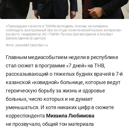
«Пришедшая к власти в ТАИФе молодежь, похоже, не намерена
соблюдать выстроенный при их отцах политический баланс интересов»
(на фото: гендиректор АО «ТАИФ» Руслан Шигабутдинов и Альберт
Шигабутдинов (в центре)
Фото: president.tatarstan.ru
Главным медиасобытием недели в республике
стал сюжет в программе «7 дней» на ТНВ,
рассказывающий о тяжелых буднях врачей в 7-й
казанской «ковидной» больнице, которые ведут
героическую борьбу за жизнь и здоровье
больных, число которых и не думает
уменьшаться. И хотя никаких цифр в сюжете
корреспондента
Михаила Любимова
не прозвучало, общий тон материала