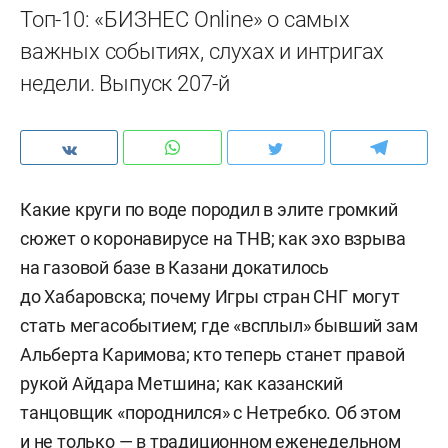
Топ-10: «БИЗНЕС Online» о самых
важных событиях, слухах и интригах
недели. Выпуск 207-й
Какие круги по воде породил в элите громкий
сюжет о коронавирусе на ТНВ; как эхо взрыва
на газовой базе в Казани докатилось
до Хабаровска; почему Игры стран СНГ могут
стать мегасобытием; где «всплыл» бывший зам
Альберта Каримова; кто теперь станет правой
рукой Айдара Метшина; как казанский
танцовщик «породнился» с Нетребко. Об этом
и не только — в традиционном еженедельном