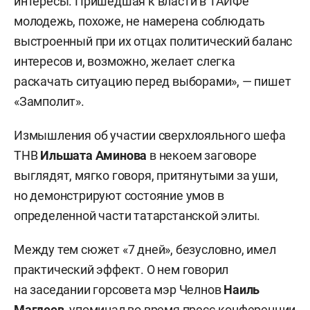
интересы. Пришедшая к власти в ТАИФе
молодежь, похоже, не намерена соблюдать
выстроенный при их отцах политический баланс
интересов и, возможно, желает слегка
раскачать ситуацию перед выборами», — пишет
«Замполит».
Измышления об участии сверхлояльного шефа
ТНВ
Ильшата Аминова
в некоем заговоре
выглядят, мягко говоря, притянутыми за уши,
но демонстрируют состояние умов в
определенной части татарстанской элиты.
Между тем сюжет «7 дней», безусловно, имел
практический эффект. О нем говорил
на заседании горсовета мэр Челнов
Наиль
Магдеев
, упоминал во время пресс-конференции